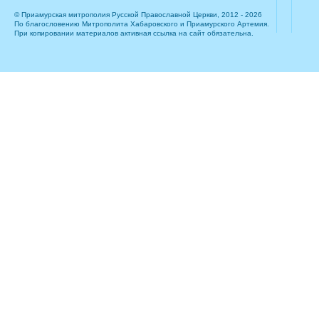
© Приамурская митрополия Русской Православной Церкви, 2012 - 2026
По благословению Митрополита Хабаровского и Приамурского Артемия.
При копировании материалов активная ссылка на сайт обязательна.