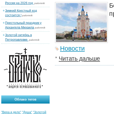
России на 2026 год.
palomnik
Б
Зимний Крестный ход
п
состоится !
palomnik
Престольный праздник у
Архангела Михаила
palomnik
Золотой октябрь в
Петропавловке.
palomnik
Новости
Читать дальше
Облако тегов
"Вера и дело"
"Душа"
"Золотой