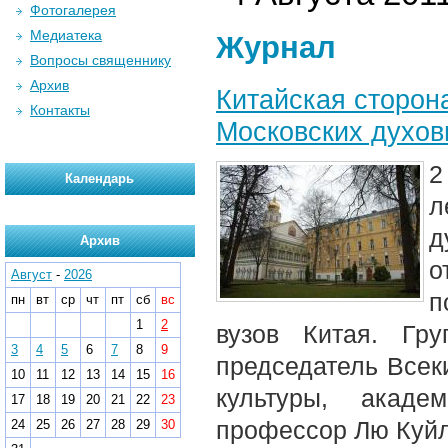
Фотогалерея
Медиатека
Журнал
Вопросы священнику
Архив
Китайская сторон
Контакты
Московских духов
2
Календарь
л
д
Архив
о
Август
-
2026
п
пн
вт
ср
чт
пт
сб
вс
1
2
вузов Китая. Гр
3
4
5
6
7
8
9
председатель Всек
10
11
12
13
14
15
16
культуры, акад
17
18
19
20
21
22
23
профессор Лю Куйл
24
25
26
27
28
29
30