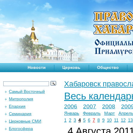
Новости
Церковь
Общество
Хабаровск правосл
Самый Восточный
Весь календар
Митрополия
2006
2007
2008
200
Епархия
Январь
Февраль
Март
Апрел
Семинария
1
2
3
4
5
6
7
8
9
10
11
12
13
Церковные СМИ
4 Августа 2011
Блогосфера