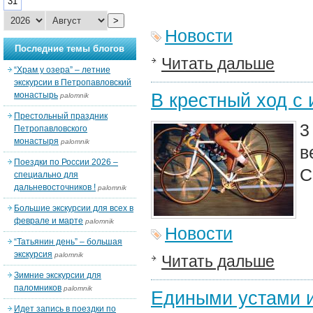
31
>
Новости
Последние темы блогов
Читать дальше
“Храм у озера” – летние
экскурсии в Петропавловский
В крестный ход с
монастырь
palomnik
Престольный праздник
3
Петропавловского
монастыря
palomnik
в
Поездки по России 2026 –
С
специально для
дальневосточников !
palomnik
Большие экскурсии для всех в
феврале и марте
palomnik
Новости
“Татьянин день” – большая
экскурсия
palomnik
Читать дальше
Зимние экскурсии для
паломников
palomnik
Едиными устами 
Идет запись в поездки по