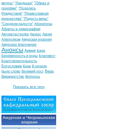
"Образ и
витязь"
"Ландыши"
подобие"
"Поделись
Рождеством"
"Православная
инициатива"
"Радость веры"
"Синдром радости"
Аборигены
Аборты и демография
Автокатастрофа
Аксиос
Акция
Алкоголизм
Амурская епархия
Амурское благочиние
Анонсы
Армия
Бари
Беременность и роды
Благовест
Благотворительность
Богословие
Брак
В начале
Вера
было слово
Великий пост
Викариатство
Вопросы
Показать все теги