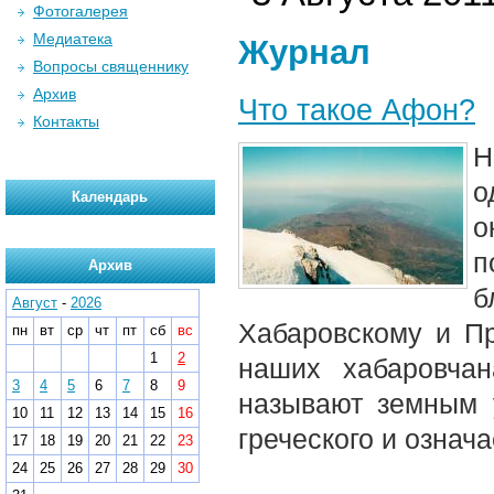
Фотогалерея
Медиатека
Журнал
Вопросы священнику
Архив
Что такое Афон?
Контакты
Н
о
Календарь
о
п
Архив
б
Август
-
2026
Хабаровскому и П
пн
вт
ср
чт
пт
сб
вс
1
2
наших хабаровча
3
4
5
6
7
8
9
называют земным 
10
11
12
13
14
15
16
греческого и означ
17
18
19
20
21
22
23
24
25
26
27
28
29
30