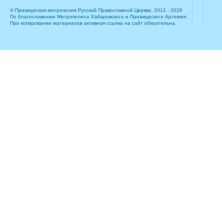
© Приамурская митрополия Русской Православной Церкви, 2012 - 2026
По благословению Митрополита Хабаровского и Приамурского Артемия.
При копировании материалов активная ссылка на сайт обязательна.