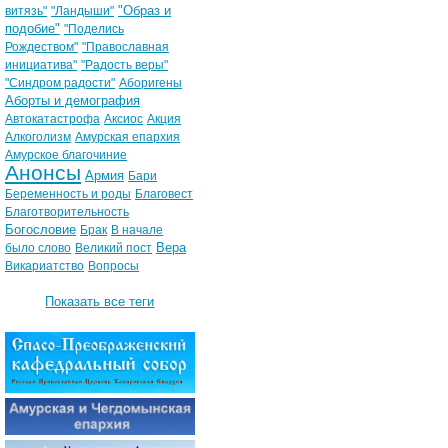
"Образ и
витязь"
"Ландыши"
подобие"
"Поделись
Рождеством"
"Православная
инициатива"
"Радость веры"
"Синдром радости"
Аборигены
Аборты и демография
Автокатастрофа
Аксиос
Акция
Алкоголизм
Амурская епархия
Амурское благочиние
Анонсы
Армия
Бари
Беременность и роды
Благовест
Благотворительность
Богословие
Брак
В начале
Вера
было слово
Великий пост
Викариатство
Вопросы
Показать все теги