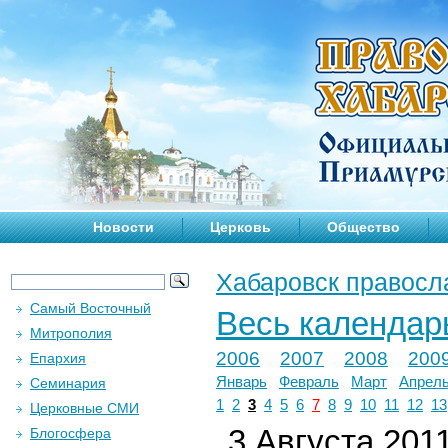
Новости
Церковь
Общество
Хабаровск правосл
Самый Восточный
Весь календар
Митрополия
2006
2007
2008
200
Епархия
Январь
Февраль
Март
Апрел
Семинария
1
2
3
4
5
6
7
8
9
10
11
12
13
Церковные СМИ
3 Августа 2011
Блогосфера