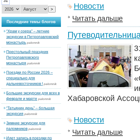
31
Новости
>
Читать дальше
Последние темы блогов
“Храм у озера” – летние
Путеводительниц
экскурсии в Петропавловский
монастырь
palomnik
3
Престольный праздник
к
Петропавловского
монастыря
palomnik
Б
Поездки по России 2026 –
«
специально для
дальневосточников !
palomnik
и
Большие экскурсии для всех в
Хабаровской Ассоц
феврале и марте
palomnik
“Татьянин день” – большая
экскурсия
palomnik
Новости
Зимние экскурсии для
паломников
palomnik
Читать дальше
Идет запись в поездки по