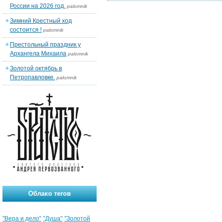
России на 2026 год.
palomnik
Зимний Крестный ход
состоится !
palomnik
Престольный праздник у
Архангела Михаила
palomnik
Золотой октябрь в
Петропавловке.
palomnik
Облако тегов
"Вера и дело"
"Душа"
"Золотой