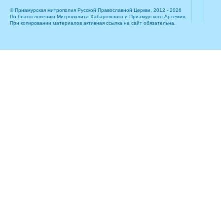
© Приамурская митрополия Русской Православной Церкви, 2012 - 2026
По благословению Митрополита Хабаровского и Приамурского Артемия.
При копировании материалов активная ссылка на сайт обязательна.