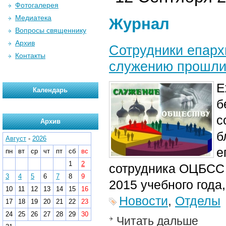
Фотогалерея
Медиатека
Журнал
Вопросы священнику
Архив
Сотрудники епарх
Контакты
служению прошли 
Е
Календарь
б
с
Архив
б
Август
-
2026
е
пн
вт
ср
чт
пт
сб
вс
1
2
сотрудника ОЦБСС 
3
4
5
6
7
8
9
2015 учебного года,
10
11
12
13
14
15
16
Новости
,
Отделы
17
18
19
20
21
22
23
24
25
26
27
28
29
30
Читать дальше