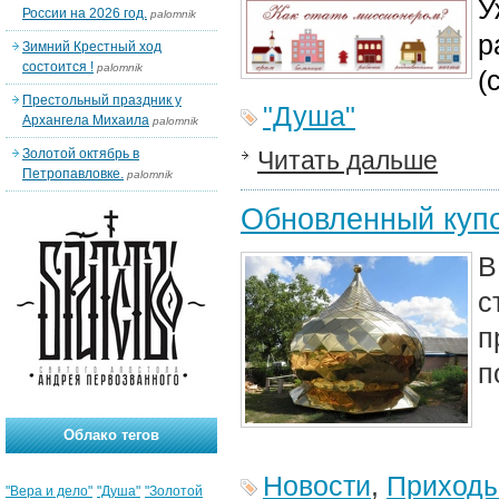
У
России на 2026 год.
palomnik
р
Зимний Крестный ход
состоится !
palomnik
(
Престольный праздник у
"Душа"
Архангела Михаила
palomnik
Золотой октябрь в
Читать дальше
Петропавловке.
palomnik
Обновленный купо
В
с
п
п
Облако тегов
Новости
,
Приход
"Вера и дело"
"Душа"
"Золотой