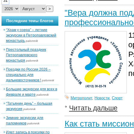
31
>
"Вера должна подд
профессиональног
Последние темы блогов
“Храм у озера” – летние
1
экскурсии в Петропавловский
монастырь
palomnik
о
Престольный праздник
Р
Петропавловского
монастыря
palomnik
Х
Поездки по России 2026 –
п
специально для
дальневосточников !
palomnik
Большие экскурсии для всех в
феврале и марте
palomnik
Митрополит
,
Новости
,
Спорт
“Татьянин день” – большая
Читать дальше
экскурсия
palomnik
Зимние экскурсии для
Как стать миссио
паломников
palomnik
Идет запись в поездки по