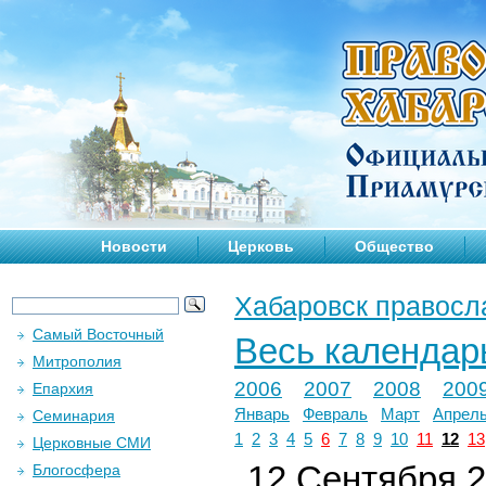
Новости
Церковь
Общество
Хабаровск правосл
Самый Восточный
Весь календар
Митрополия
2006
2007
2008
200
Епархия
Январь
Февраль
Март
Апрел
Семинария
1
2
3
4
5
6
7
8
9
10
11
12
13
Церковные СМИ
12 Сентября 2
Блогосфера