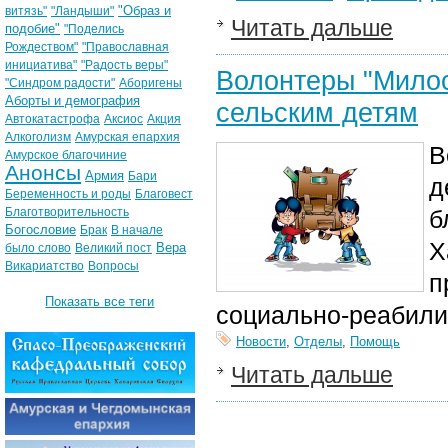
"Образ и
витязь"
"Ландыши"
Читать дальше
подобие"
"Поделись
Рождеством"
"Православная
инициатива"
"Радость веры"
Волонтеры "Милос
"Синдром радости"
Аборигены
Аборты и демография
сельским детям
Автокатастрофа
Аксиос
Акция
Алкоголизм
Амурская епархия
В
Амурское благочиние
Анонсы
Армия
Бари
д
Беременность и роды
Благовест
Благотворительность
б
Богословие
Брак
В начале
Х
Вера
было слово
Великий пост
Викариатство
Вопросы
п
Показать все теги
социально-реабили
Новости
,
Отделы
,
Помощь
Читать дальше