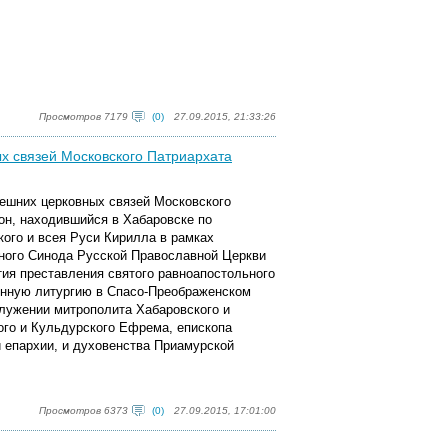
Просмотров 7179
(0)
27.09.2015, 21:33:26
х связей Московского Патриархата
нешних церковных связей Московского
н, находившийся в Хабаровске по
ого и всея Руси Кирилла в рамках
ного Синода Русской Православной Церкви
тия преставления святого равноапостольного
енную литургию в Спасо-Преображенском
лужении митрополита Хабаровского и
ого и Кульдурского Ефрема, епископа
 епархии, и духовенства Приамурской
Просмотров 6373
(0)
27.09.2015, 17:01:00