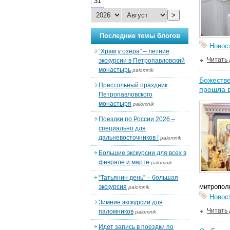
31
>
Последние темы блогов
Новос
“Храм у озера” – летние
Читать
экскурсии в Петропавловский
монастырь
palomnik
Божестве
Престольный праздник
прошла в
Петропавловского
монастыря
palomnik
Поездки по России 2026 –
специально для
дальневосточников !
palomnik
Большие экскурсии для всех в
феврале и марте
palomnik
“Татьянин день” – большая
митропол
экскурсия
palomnik
Новос
Зимние экскурсии для
Читать
паломников
palomnik
Идет запись в поездки по