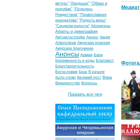
"Образ и
витязь"
"Ландыши"
Медиат
подобие"
"Поделись
Рождеством"
"Православная
инициатива"
"Радость веры"
"Синдром радости"
Аборигены
Аборты и демография
Автокатастрофа
Аксиос
Акция
Алкоголизм
Амурская епархия
Амурское благочиние
Анонсы
Армия
Бари
Беременность и роды
Благовест
Фотога
Благотворительность
Богословие
Брак
В начале
Вера
было слово
Великий пост
Викариатство
Вопросы
Показать все теги