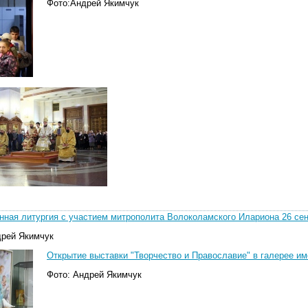
Фото:Андрей Якимчук
нная литургия с участием митрополита Волоколамского Илариона 26 сен
дрей Якимчук
Открытие выставки "Творчество и Православие" в галерее им
Фото: Андрей Якимчук