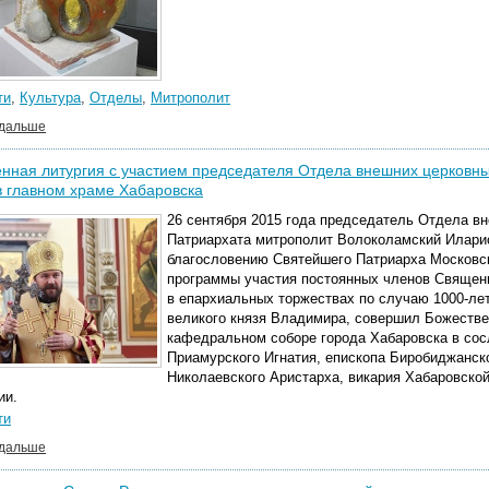
ти
,
Культура
,
Отделы
,
Митрополит
 дальше
нная литургия с участием председателя Отдела внешних церковны
 главном храме Хабаровска
26 сентября 2015 года председатель Отдела в
Патриархата митрополит Волоколамский Иларио
благословению Святейшего Патриарха Московск
программы участия постоянных членов Священ
в епархиальных торжествах по случаю 1000-ле
великого князя Владимира, совершил Божеств
кафедральном соборе города Хабаровска в сос
Приамурского Игнатия, епископа Биробиджанск
Николаевского Аристарха, викария Хабаровской
ии.
ти
 дальше