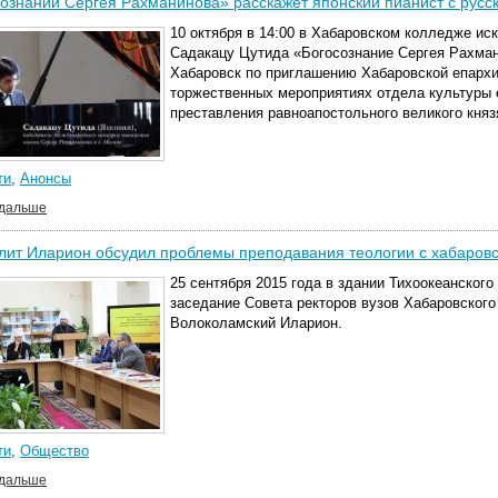
ознании Сергея Рахманинова» расскажет японский пианист с русс
10 октября в 14:00 в Хабаровском колледже иск
Садакацу Цутида «Богосознание Сергея Рахман
Хабаровск по приглашению Хабаровской епархи
торжественных мероприятиях отдела культуры 
преставления равноапостольного великого кня
ти
,
Анонсы
 дальше
ит Иларион обсудил проблемы преподавания теологии с хабаров
25 сентября 2015 года в здании Тихоокеанског
заседание Совета ректоров вузов Хабаровского
Волоколамский Иларион.
ти
,
Общество
 дальше