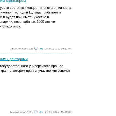
ким характером
усств состоится концерт японского пианиста
инова». Господин Цутида прибывает в
и и будет принимать участие в
епархии, посвящённых 1000-летию
зя Владимира.
Просмотров 7527
(0)
27.09.2015, 16:11:04
скими ректорами
о государственного университета прошло
 края, в котором принял участие митрополит
Просмотров 8953
(0)
27.09.2015, 15:00:00