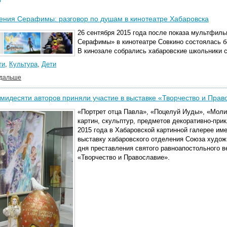
ния Серафимы: разговор по душам в кинотеатре Хабаровска
26 сентября 2015 года после показа мультфил
Серафимы» в кинотеатре Совкино состоялась б
В кинозале собрались хабаровские школьники с
ти
,
Культура
,
Дети
 дальше
мидесяти авторов приняли участие в выставке «Творчество и Прав
«Портрет отца Павла», «Поцелуй Иуды», «Мол
картин, скульптур, предметов декоративно-прик
2015 года в Хабаровской картинной галерее и
выставку хабаровского отделения Союза худож
дня преставления святого равноапостольного в
«Творчество и Православие».