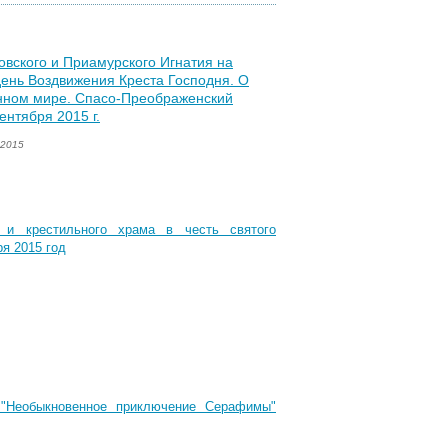
вского и Приамурского Игнатия на
день Воздвижения Креста Господня. О
нном мире. Спасо-Преображенский
ентября 2015 г.
 2015
а и крестильного храма в честь святого
я 2015 год
"Необыкновенное приключение Серафимы"