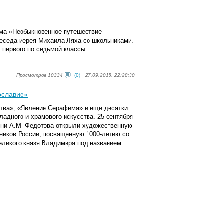
ьма «Необыкновенное путешествие
еседа иерея Михаила Ляха со школьниками.
 первого по седьмой классы.
Просмотров 10334
(0)
27.09.2015, 22:28:30
ославие»
итва», «Явление Серафима» и еще десятки
ладного и храмового искусства. 25 сентября
мени А.М. Федотова открыли художественную
ников России, посвященную 1000-летию со
еликого князя Владимира под названием