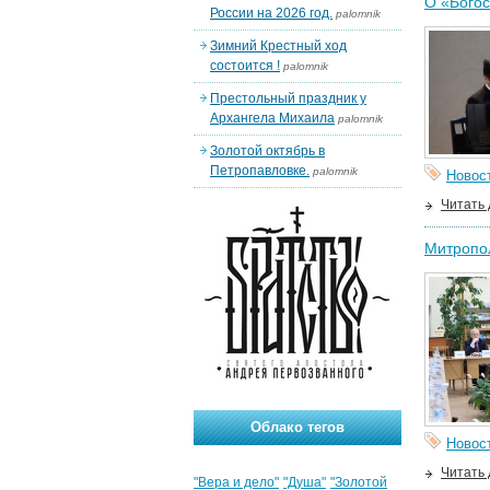
О «Богос
России на 2026 год.
palomnik
Зимний Крестный ход
состоится !
palomnik
Престольный праздник у
Архангела Михаила
palomnik
Золотой октябрь в
Петропавловке.
palomnik
Новос
Читать
Митропол
Облако тегов
Новос
Читать
"Вера и дело"
"Душа"
"Золотой