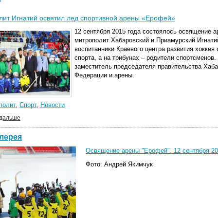
ит Игнатий освятил лед спортивной арены «Ерофей»
12 сентября 2015 года состоялось освящение 
митрополит Хабаровский и Приамурский Игнати
воспитанники Краевого центра развития хоккея 
спорта, а на трибунах – родители спортсменов.
заместитель
председателя правительства Хабар
Федерации и арены.
полит
,
Спорт
,
Новости
 дальше
лерея
Освящение арены "Ерофей". 12 сентября 20
Фото: Андрей Якимчук