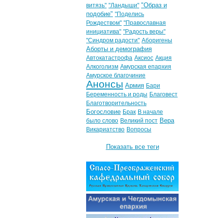
"Образ и
витязь"
"Ландыши"
подобие"
"Поделись
Рождеством"
"Православная
инициатива"
"Радость веры"
"Синдром радости"
Аборигены
Аборты и демография
Автокатастрофа
Аксиос
Акция
Алкоголизм
Амурская епархия
Амурское благочиние
Анонсы
Армия
Бари
Беременность и роды
Благовест
Благотворительность
Богословие
Брак
В начале
Вера
было слово
Великий пост
Викариатство
Вопросы
Показать все теги