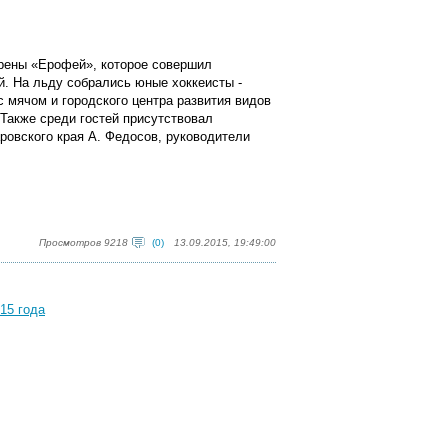
арены «Ерофей», которое совершил
й. На льду собрались юные хоккеисты -
с мячом и городского центра развития видов
 Также среди гостей присутствовал
овского края А. Федосов, руководители
Просмотров 9218
(0)
13.09.2015, 19:49:00
15 года