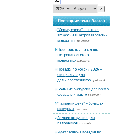
31
>
Последние темы блогов
“Храм у озера” – летние
экскурсии в Петропавловский
монастырь
palomnik
Престольный праздник
Петропавловского
монастыря
palomnik
Поездки по России 2026 –
специально для
дальневосточников !
palomnik
Большие экскурсии для всех в
феврале и марте
palomnik
“Татьянин день” – большая
экскурсия
palomnik
Зимние экскурсии для
паломников
palomnik
Идет запись в поездки по