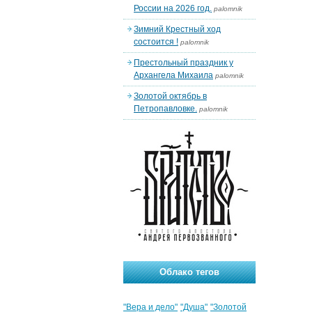
России на 2026 год.
palomnik
Зимний Крестный ход
состоится !
palomnik
Престольный праздник у
Архангела Михаила
palomnik
Золотой октябрь в
Петропавловке.
palomnik
Облако тегов
"Вера и дело"
"Душа"
"Золотой