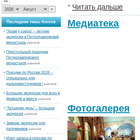
31
Читать дальше
>
Медиатека
Последние темы блогов
“Храм у озера” – летние
экскурсии в Петропавловский
монастырь
palomnik
Престольный праздник
Петропавловского
монастыря
palomnik
Поездки по России 2026 –
специально для
дальневосточников !
palomnik
Большие экскурсии для всех в
феврале и марте
palomnik
Фотогалерея
“Татьянин день” – большая
экскурсия
palomnik
Зимние экскурсии для
паломников
palomnik
Идет запись в поездки по