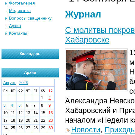
Фотогалерея
Медиатека
Журнал
Вопросы священнику
Архив
С молитвы покров
Контакты
Хабаровске
1
Календарь
м
Н
Архив
б
Август
-
2026
с
пн
вт
ср
чт
пт
сб
вс
1
2
Александра Невског
3
4
5
6
7
8
9
Хабаровский и При
10
11
12
13
14
15
16
началом «Недели к
17
18
19
20
21
22
23
Новости
,
Приход
24
25
26
27
28
29
30