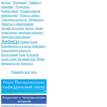
"Образ и
витязь"
"Ландыши"
подобие"
"Поделись
Рождеством"
"Православная
инициатива"
"Радость веры"
"Синдром радости"
Аборигены
Аборты и демография
Автокатастрофа
Аксиос
Акция
Алкоголизм
Амурская епархия
Амурское благочиние
Анонсы
Армия
Бари
Беременность и роды
Благовест
Благотворительность
Богословие
Брак
В начале
Вера
было слово
Великий пост
Викариатство
Вопросы
Показать все теги