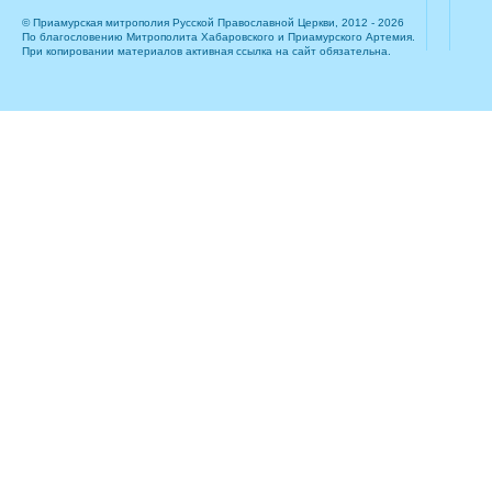
© Приамурская митрополия Русской Православной Церкви, 2012 - 2026
По благословению Митрополита Хабаровского и Приамурского Артемия.
При копировании материалов активная ссылка на сайт обязательна.