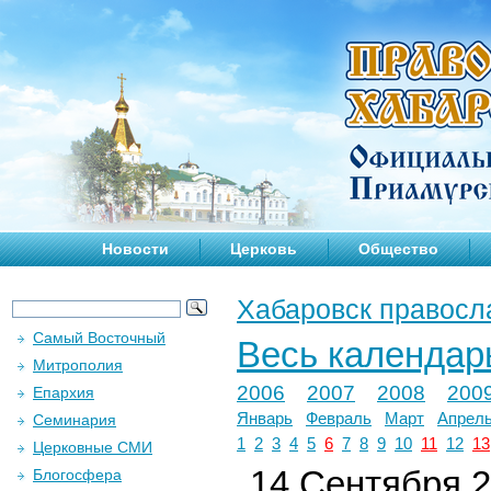
Новости
Церковь
Общество
Хабаровск правосл
Самый Восточный
Весь календар
Митрополия
2006
2007
2008
200
Епархия
Январь
Февраль
Март
Апрел
Семинария
1
2
3
4
5
6
7
8
9
10
11
12
13
Церковные СМИ
14 Сентября 2
Блогосфера