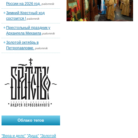
России на 2026 год.
palomnik
Зимний Крестный ход
состоится !
palomnik
Престольный праздник у
Архангела Михаила
palomnik
Золотой октябрь в
Петропавловке.
palomnik
Облако тегов
"Вера и дело"
"Душа"
"Золотой