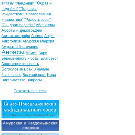
"Образ и
витязь"
"Ландыши"
подобие"
"Поделись
Рождеством"
"Православная
инициатива"
"Радость веры"
"Синдром радости"
Аборигены
Аборты и демография
Автокатастрофа
Аксиос
Акция
Алкоголизм
Амурская епархия
Амурское благочиние
Анонсы
Армия
Бари
Беременность и роды
Благовест
Благотворительность
Богословие
Брак
В начале
Вера
было слово
Великий пост
Викариатство
Вопросы
Показать все теги