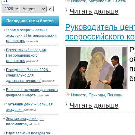
31
Новости
,
Митрополит
,
Память
>
Читать дальше
Последние темы блогов
Руководитель цен
“Храм у озера” – летние
всероссийского к
экскурсии в Петропавловский
монастырь
palomnik
Р
Престольный праздник
Петропавловского
о
монастыря
palomnik
п
Поездки по России 2026 –
специально для
б
дальневосточников !
palomnik
Большие экскурсии для всех в
Новости
,
Приходы
,
Помощь
феврале и марте
palomnik
Читать дальше
“Татьянин день” – большая
экскурсия
palomnik
Зимние экскурсии для
паломников
palomnik
Идет запись в поездки по