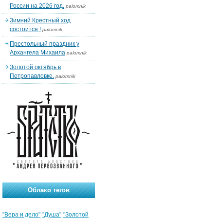
России на 2026 год.
palomnik
Зимний Крестный ход
состоится !
palomnik
Престольный праздник у
Архангела Михаила
palomnik
Золотой октябрь в
Петропавловке.
palomnik
Облако тегов
"Вера и дело"
"Душа"
"Золотой