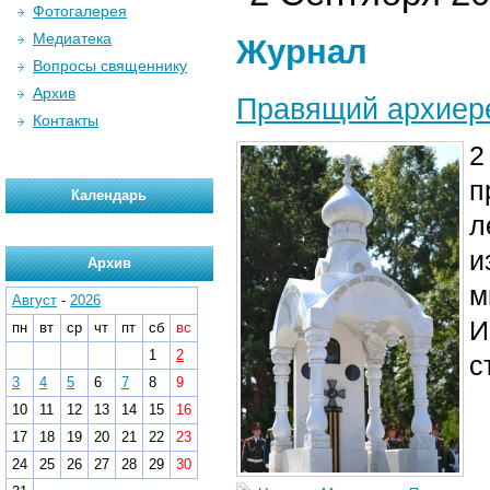
Фотогалерея
Медиатека
Журнал
Вопросы священнику
Архив
Правящий архиере
Контакты
2
п
Календарь
л
и
Архив
м
Август
-
2026
И
пн
вт
ср
чт
пт
сб
вс
1
2
с
3
4
5
6
7
8
9
10
11
12
13
14
15
16
17
18
19
20
21
22
23
24
25
26
27
28
29
30