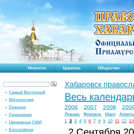
Новости
Церковь
Общество
Хабаровск правосл
Самый Восточный
Весь календар
Митрополия
2006
2007
2008
200
Епархия
Январь
Февраль
Март
Апрел
Семинария
1
2
3
4
5
6
7
8
9
10
11
12
13
Церковные СМИ
2 Сентября 201
Блогосфера