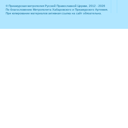
© Приамурская митрополия Русской Православной Церкви, 2012 - 2026
По благословению Митрополита Хабаровского и Приамурского Артемия.
При копировании материалов активная ссылка на сайт обязательна.