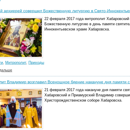
й архиерей совершил Божественную литургию в Свято-Иннокентье
22 февраля 2017 года митрополит Хабаровский
Божественную литургию в день памяти святител
Иннокентьевском храме Хабаровска.
ти
,
Митрополит
,
Приходы
 дальше
ит Владимир возглавил Всенощное бдение накануне дня памяти с
21 февраля 2017 года накануне дня памяти свя
Хабаровский и Приамурский Владимир соверши
Христорождественском соборе Хабаровска.