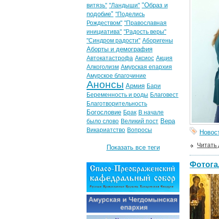
"Образ и
витязь"
"Ландыши"
подобие"
"Поделись
Рождеством"
"Православная
инициатива"
"Радость веры"
"Синдром радости"
Аборигены
Аборты и демография
Автокатастрофа
Аксиос
Акция
Алкоголизм
Амурская епархия
Амурское благочиние
Анонсы
Армия
Бари
Беременность и роды
Благовест
Благотворительность
Богословие
Брак
В начале
Вера
было слово
Великий пост
Викариатство
Вопросы
Новос
Читать
Показать все теги
Фотога