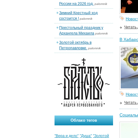
России на 2026 год.
palomnik
Зимний Крестный ход
состоится !
Новос
palomnik
Читать
Престольный праздник у
Архангела Михаила
palomnik
В Хабаро
Золотой октябрь в
Петропавловке.
palomnik
Новос
Читать
Социальн
Облако тегов
"Вера и дело"
"Душа"
"Золотой