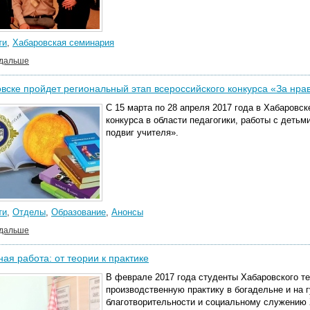
ти
,
Хабаровская семинария
 дальше
вске пройдет региональный этап всероссийского конкурса «За нра
С 15 марта по 28 апреля 2017 года в Хабаровс
конкурса в области педагогики, работы с деть
подвиг учителя».
ти
,
Отделы
,
Образование
,
Анонсы
 дальше
ая работа: от теории к практике
В феврале 2017 года студенты Хабаровского т
производственную практику в богадельне и на 
благотворительности и социальному служению 