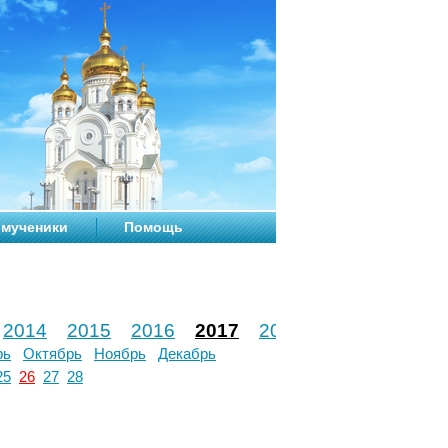
мученики
Помощь
2014
2015
2016
2017
2018
2019
2020
рь
Октябрь
Ноябрь
Декабрь
25
26
27
28