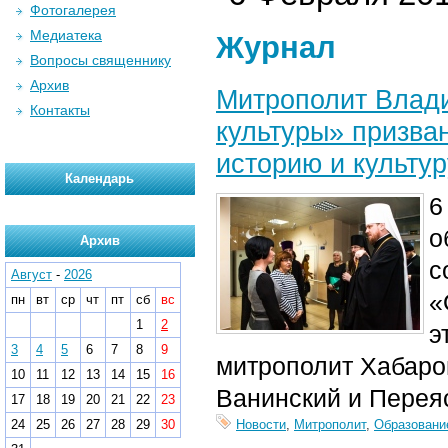
Фотогалерея
Медиатека
Журнал
Вопросы священнику
Архив
Митрополит Влади
Контакты
культуры» призва
историю и культу
Календарь
6
о
Архив
с
Август
-
2026
«
пн
вт
ср
чт
пт
сб
вс
1
2
э
3
4
5
6
7
8
9
митрополит Хабаро
10
11
12
13
14
15
16
Ванинский и Перея
17
18
19
20
21
22
23
24
25
26
27
28
29
30
Новости
,
Митрополит
,
Образовани