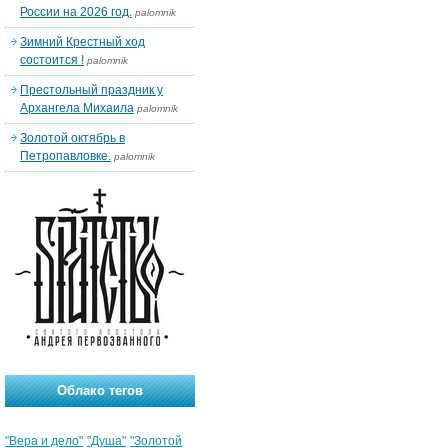
России на 2026 год.
palomnik
Зимний Крестный ход
состоится !
palomnik
Престольный праздник у
Архангела Михаила
palomnik
Золотой октябрь в
Петропавловке.
palomnik
Облако тегов
"Вера и дело"
"Душа"
"Золотой