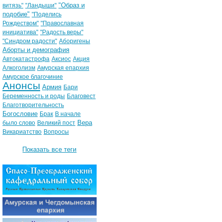
"Образ и
витязь"
"Ландыши"
подобие"
"Поделись
Рождеством"
"Православная
инициатива"
"Радость веры"
"Синдром радости"
Аборигены
Аборты и демография
Автокатастрофа
Аксиос
Акция
Алкоголизм
Амурская епархия
Амурское благочиние
Анонсы
Армия
Бари
Беременность и роды
Благовест
Благотворительность
Богословие
Брак
В начале
Вера
было слово
Великий пост
Викариатство
Вопросы
Показать все теги