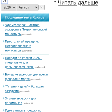
31
Читать дальше
>
Последние темы блогов
“Храм у озера” – летние
экскурсии в Петропавловский
монастырь
palomnik
Престольный праздник
Петропавловского
монастыря
palomnik
Поездки по России 2026 –
специально для
дальневосточников !
palomnik
Большие экскурсии для всех в
феврале и марте
palomnik
“Татьянин день” – большая
экскурсия
palomnik
Зимние экскурсии для
паломников
palomnik
Идет запись в поездки по