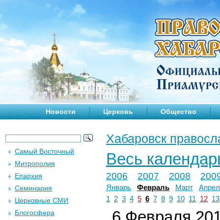
Новости
Церковь
Общество
Хабаровск правосл
Самый Восточный
Весь календар
Митрополия
2006
2007
2008
200
Епархия
Январь
Февраль
Март
Апрел
Семинария
1
2
3
4
5
6
7
8
9
10
11
12
13
Церковные СМИ
6 Февраля 201
Блогосфера