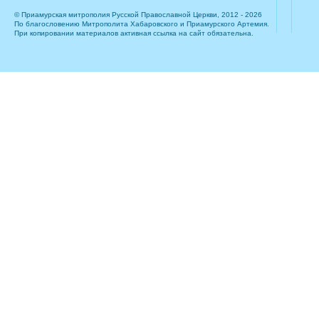
© Приамурская митрополия Русской Православной Церкви, 2012 - 2026
По благословению Митрополита Хабаровского и Приамурского Артемия.
При копировании материалов активная ссылка на сайт обязательна.