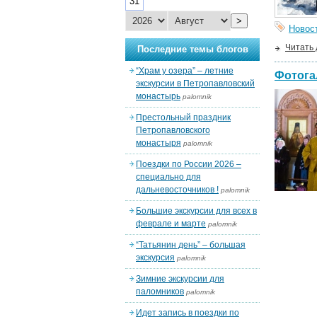
31
>
Новос
Читать
Последние темы блогов
“Храм у озера” – летние
Фотога
экскурсии в Петропавловский
монастырь
palomnik
Престольный праздник
Петропавловского
монастыря
palomnik
Поездки по России 2026 –
специально для
дальневосточников !
palomnik
Большие экскурсии для всех в
феврале и марте
palomnik
“Татьянин день” – большая
экскурсия
palomnik
Зимние экскурсии для
паломников
palomnik
Идет запись в поездки по