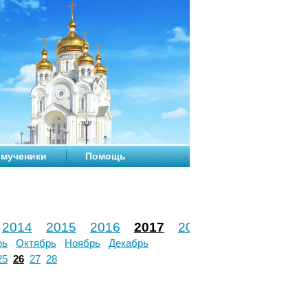
мученики
Помощь
2014
2015
2016
2017
2018
2019
2020
рь
Октябрь
Ноябрь
Декабрь
25
26
27
28