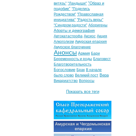
"Образ и
витязь"
"Ландыши"
подобие"
"Поделись
Рождеством"
"Православная
инициатива"
"Радость веры"
"Синдром радости"
Аборигены
Аборты и демография
Автокатастрофа
Аксиос
Акция
Алкоголизм
Амурская епархия
Амурское благочиние
Анонсы
Армия
Бари
Беременность и роды
Благовест
Благотворительность
Богословие
Брак
В начале
Вера
было слово
Великий пост
Викариатство
Вопросы
Показать все теги