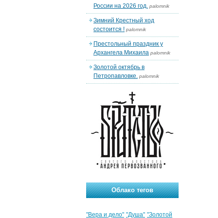
России на 2026 год.
palomnik
Зимний Крестный ход
состоится !
palomnik
Престольный праздник у
Архангела Михаила
palomnik
Золотой октябрь в
Петропавловке.
palomnik
Облако тегов
"Вера и дело"
"Душа"
"Золотой