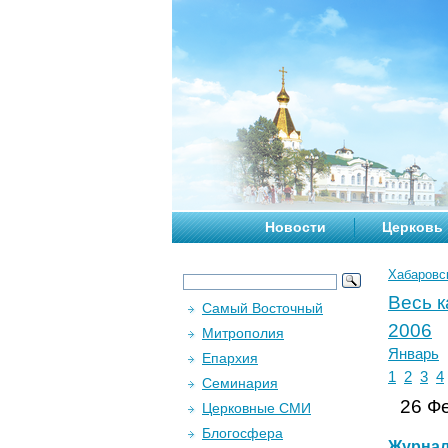
Новости
Церковь
Хабаровс
Весь 
Самый Восточный
2006
Митрополия
Январь
Епархия
1
2
3
4
Семинария
26 Фе
Церковные СМИ
Блогосфера
Журна