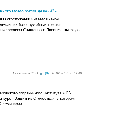
янного моего жития деяний?»
ем богослужении читается канон
величайших богослужебных текстов —
ение образов Священного Писания, высокую
Просмотров 8339
(0)
26.02.2017, 21:12:40
аровского пограничного института ФСБ
онкурс «Защитник Отечества», в котором
й семинарии.