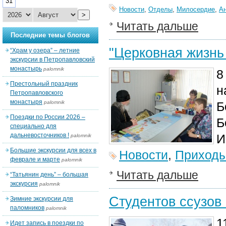
31
Новости
,
Отделы
,
Милосердие
,
А
>
Читать дальше
Последние темы блогов
"Церковная жизнь 
“Храм у озера” – летние
экскурсии в Петропавловский
монастырь
palomnik
8
Престольный праздник
н
Петропавловского
монастыря
palomnik
Б
Поездки по России 2026 –
Б
специально для
дальневосточников !
И
palomnik
Большие экскурсии для всех в
Новости
,
Приход
феврале и марте
palomnik
Читать дальше
“Татьянин день” – большая
экскурсия
palomnik
Студентов ссузов
Зимние экскурсии для
паломников
palomnik
1
Идет запись в поездки по