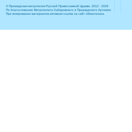
© Приамурская митрополия Русской Православной Церкви, 2012 - 2026
По благословению Митрополита Хабаровского и Приамурского Артемия.
При копировании материалов активная ссылка на сайт обязательна.