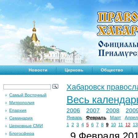
Новости
Церковь
Общество
Хабаровск правосл
Самый Восточный
Весь календар
Митрополия
2006
2007
2008
200
Епархия
Январь
Февраль
Март
Апрел
Семинария
1
2
3
4
5
6
7
8
9
10
11
12
13
Церковные СМИ
9 Февраля 201
Блогосфера