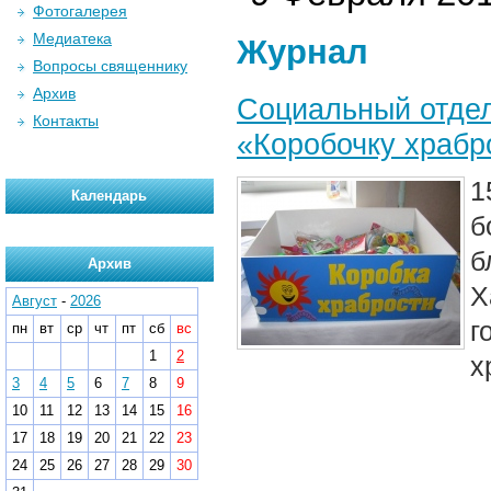
Фотогалерея
Медиатека
Журнал
Вопросы священнику
Архив
Социальный отдел
Контакты
«Коробочку храбр
1
Календарь
б
б
Архив
Х
Август
-
2026
г
пн
вт
ср
чт
пт
сб
вс
1
2
х
3
4
5
6
7
8
9
10
11
12
13
14
15
16
17
18
19
20
21
22
23
24
25
26
27
28
29
30