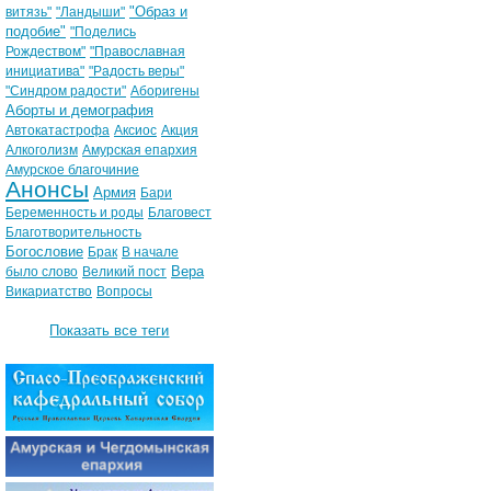
"Образ и
витязь"
"Ландыши"
подобие"
"Поделись
Рождеством"
"Православная
инициатива"
"Радость веры"
"Синдром радости"
Аборигены
Аборты и демография
Автокатастрофа
Аксиос
Акция
Алкоголизм
Амурская епархия
Амурское благочиние
Анонсы
Армия
Бари
Беременность и роды
Благовест
Благотворительность
Богословие
Брак
В начале
Вера
было слово
Великий пост
Викариатство
Вопросы
Показать все теги