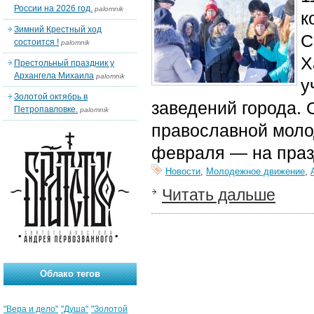
России на 2026 год.
palomnik
к
Зимний Крестный ход
С
состоится !
palomnik
Х
Престольный праздник у
Архангела Михаила
palomnik
у
Золотой октябрь в
заведений города.
Петропавловке.
palomnik
православной моло
февраля — на праз
Новости
,
Молодежное движение
,
Читать дальше
Облако тегов
"Вера и дело"
"Душа"
"Золотой