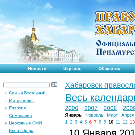
Новости
Церковь
Общество
Хабаровск правосл
Самый Восточный
Весь календар
Митрополия
2006
2007
2008
200
Епархия
Январь
Февраль
Март
Апрел
Семинария
1
2
3
4
5
6
7
8
9
10
11
12
13
Церковные СМИ
10 Января 2019
Блогосфера