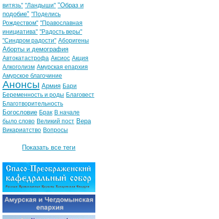
"Образ и
витязь"
"Ландыши"
подобие"
"Поделись
Рождеством"
"Православная
инициатива"
"Радость веры"
"Синдром радости"
Аборигены
Аборты и демография
Автокатастрофа
Аксиос
Акция
Алкоголизм
Амурская епархия
Амурское благочиние
Анонсы
Армия
Бари
Беременность и роды
Благовест
Благотворительность
Богословие
Брак
В начале
Вера
было слово
Великий пост
Викариатство
Вопросы
Показать все теги