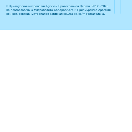
© Приамурская митрополия Русской Православной Церкви, 2012 - 2026
По благословению Митрополита Хабаровского и Приамурского Артемия.
При копировании материалов активная ссылка на сайт обязательна.