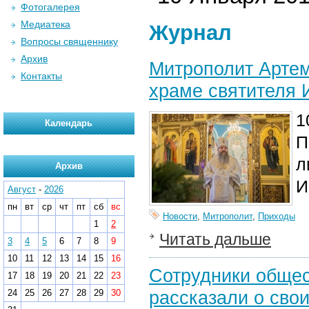
Фотогалерея
Медиатека
Журнал
Вопросы священнику
Архив
Митрополит Арте
Контакты
храме святителя 
1
Календарь
П
л
Архив
И
Август
-
2026
пн
вт
ср
чт
пт
сб
вс
Новости
,
Митрополит
,
Приходы
1
2
Читать дальше
3
4
5
6
7
8
9
10
11
12
13
14
15
16
Сотрудники общес
17
18
19
20
21
22
23
рассказали о сво
24
25
26
27
28
29
30