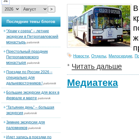
31
В
>
к
Последние темы блогов
п
“Храм у озера” – летние
ж
экскурсии в Петропавловский
монастырь
palomnik
п
Престольный праздник
Новости
,
Отделы
,
Милосердие
,
П
Петропавловского
монастыря
palomnik
Читать дальше
Поездки по России 2026 –
специально для
Медиатека
дальневосточников !
palomnik
Большие экскурсии для всех в
феврале и марте
palomnik
“Татьянин день” – большая
экскурсия
palomnik
Зимние экскурсии для
паломников
palomnik
Идет запись в поездки по