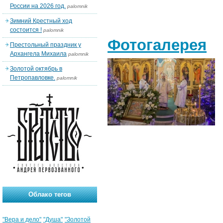
России на 2026 год.
palomnik
Зимний Крестный ход
состоится !
palomnik
Фотогалерея
Престольный праздник у
Архангела Михаила
palomnik
Золотой октябрь в
Петропавловке.
palomnik
Облако тегов
"Вера и дело"
"Душа"
"Золотой