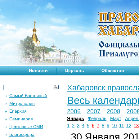
Новости
Церковь
Общество
Хабаровск правосл
Самый Восточный
Весь календар
Митрополия
2006
2007
2008
200
Епархия
Январь
Февраль
Март
Апрел
Семинария
1
2
3
4
5
6
7
8
9
10
11
12
13
Церковные СМИ
30 Января 2019
Блогосфера