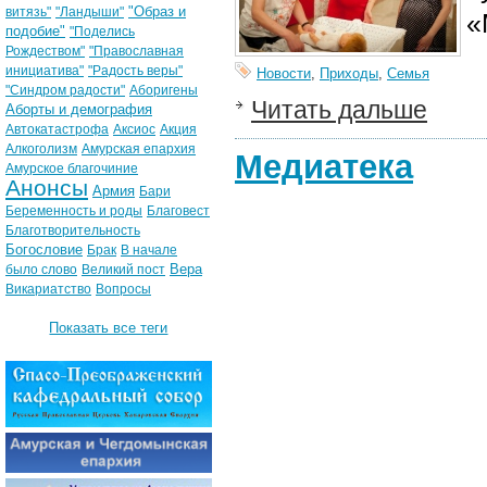
"Образ и
витязь"
"Ландыши"
«
подобие"
"Поделись
Рождеством"
"Православная
инициатива"
"Радость веры"
Новости
,
Приходы
,
Семья
"Синдром радости"
Аборигены
Читать дальше
Аборты и демография
Автокатастрофа
Аксиос
Акция
Алкоголизм
Амурская епархия
Медиатека
Амурское благочиние
Анонсы
Армия
Бари
Беременность и роды
Благовест
Благотворительность
Богословие
Брак
В начале
Вера
было слово
Великий пост
Викариатство
Вопросы
Показать все теги