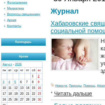
Фотогалерея
Медиатека
Журнал
Вопросы священнику
Архив
Хабаровские свящ
Контакты
социальной помощ
Н
Календарь
к
ж
Архив
у
Август
-
2026
з
пн
вт
ср
чт
пт
сб
вс
1
2
3
4
5
6
7
8
9
Новости
,
Приходы
,
Помощь
,
Абор
10
11
12
13
14
15
16
Читать дальше
17
18
19
20
21
22
23
24
25
26
27
28
29
30