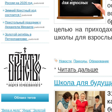
России на 2026 год.
palomnik
о
Зимний Крестный ход
в
состоится !
palomnik
б
Престольный праздник у
Архангела Михаила
palomnik
целью на приходах
Золотой октябрь в
школы для взрослы
Петропавловке.
palomnik
Новости
,
Приходы
,
Образование
Читать дальше
Школа для будущи
3
Облако тегов
к
б
"Вера и дело"
"Душа"
"Золотой