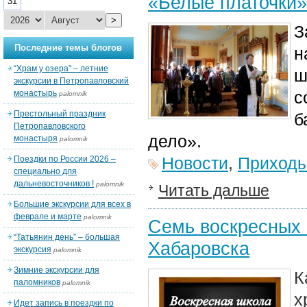
«Белые платочки»
31
>
З
Последние темы блогов
н
“Храм у озера” – летние
ш
экскурсии в Петропавловский
с
монастырь
palomnik
Престольный праздник
б
Петропавловского
дело».
монастыря
palomnik
Новости
,
Приход
Поездки по России 2026 –
специально для
дальневосточников !
palomnik
Читать дальше
Большие экскурсии для всех в
феврале и марте
palomnik
Семь воскресных 
“Татьянин день” – большая
Хабаровска
экскурсия
palomnik
Зимние экскурсии для
К
паломников
palomnik
х
Идет запись в поездки по