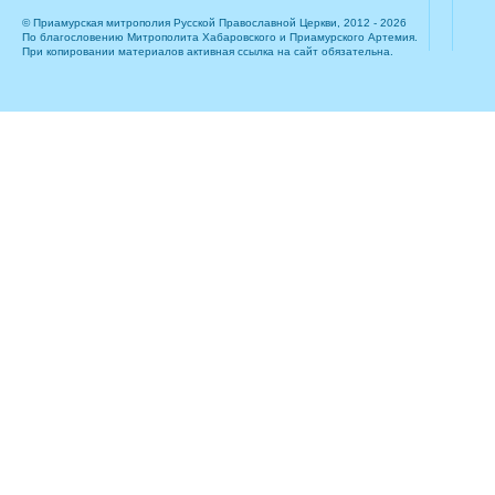
© Приамурская митрополия Русской Православной Церкви, 2012 - 2026
По благословению Митрополита Хабаровского и Приамурского Артемия.
При копировании материалов активная ссылка на сайт обязательна.