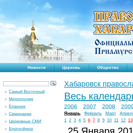
Новости
Церковь
Общество
Хабаровск правосл
Самый Восточный
Весь календар
Митрополия
2006
2007
2008
200
Епархия
Январь
Февраль
Март
Апрел
Семинария
1
2
3
4
5
6
7
8
9
10
11
12
13
Церковные СМИ
25 Января 2019
Блогосфера