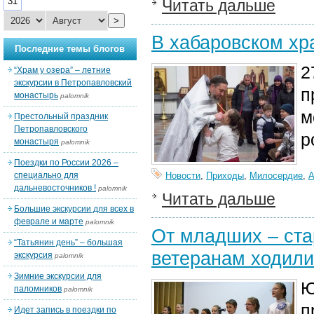
31
Читать дальше
>
В хабаровском хр
Последние темы блогов
2
“Храм у озера” – летние
экскурсии в Петропавловский
п
монастырь
palomnik
м
Престольный праздник
Петропавловского
р
монастыря
palomnik
Поездки по России 2026 –
специально для
Новости
,
Приходы
,
Милосердие
,
А
дальневосточников !
palomnik
Читать дальше
Большие экскурсии для всех в
феврале и марте
palomnik
От младших – ста
“Татьянин день” – большая
ветеранам ходили
экскурсия
palomnik
Зимние экскурсии для
Ю
паломников
palomnik
п
Идет запись в поездки по