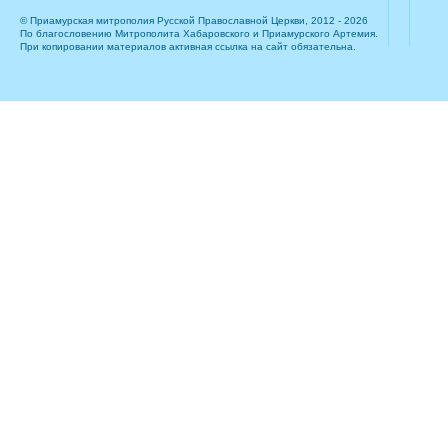
© Приамурская митрополия Русской Православной Церкви, 2012 - 2026
По благословению Митрополита Хабаровского и Приамурского Артемия.
При копировании материалов активная ссылка на сайт обязательна.