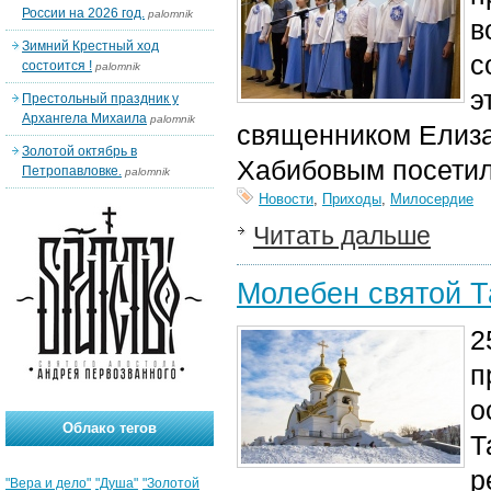
России на 2026 год.
palomnik
в
Зимний Крестный ход
с
состоится !
palomnik
э
Престольный праздник у
Архангела Михаила
palomnik
священником Елиза
Золотой октябрь в
Хабибовым посетил
Петропавловке.
palomnik
Новости
,
Приходы
,
Милосердие
Читать дальше
Молебен святой Т
2
п
о
Облако тегов
Т
р
"Вера и дело"
"Душа"
"Золотой