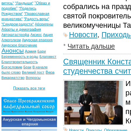
"Образ и
витязь"
"Ландыши"
собрались на праз
подобие"
"Поделись
Рождеством"
"Православная
святой покровител
инициатива"
"Радость веры"
великомученицы Та
"Синдром радости"
Аборигены
Аборты и демография
Новости
,
Приход
Автокатастрофа
Аксиос
Акция
Алкоголизм
Амурская епархия
Читать дальше
Амурское благочиние
Анонсы
Армия
Бари
Беременность и роды
Благовест
Священник Конста
Благотворительность
Богословие
Брак
В начале
студенчества счи
Вера
было слово
Великий пост
Викариатство
Вопросы
И
Показать все теги
р
м
п
К
Новости
,
Приходы
,
Образование