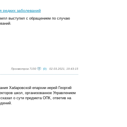
 редких заболеваний
ирилл выступил с обращением по случаю
ваний.
Просмотров 7150
(0)
02.03.2021, 19:43:15
ания Хабаровской епархии иерей Георгий
екторов школ, организованное Управлением
сказал о сути предмета ОПК, ответив на
едений.