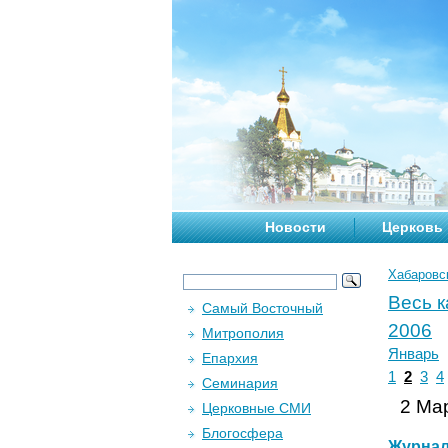
Новости
Церковь
Хабаровс
Весь 
Самый Восточный
2006
Митрополия
Январь
Епархия
1
2
3
4
Семинария
2 Мар
Церковные СМИ
Блогосфера
Журна