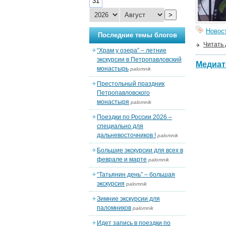
31
>
Новос
Последние темы блогов
Читать
“Храм у озера” – летние
экскурсии в Петропавловский
Медиат
монастырь
palomnik
Престольный праздник
Петропавловского
монастыря
palomnik
Поездки по России 2026 –
специально для
дальневосточников !
palomnik
Большие экскурсии для всех в
феврале и марте
palomnik
“Татьянин день” – большая
экскурсия
palomnik
Зимние экскурсии для
паломников
palomnik
Идет запись в поездки по