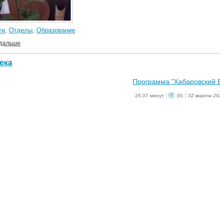
ти
,
Отделы
,
Образование
 дальше
ека
Программа "Хабаровский Бл
26.07 минут
(0)
02 марта 20