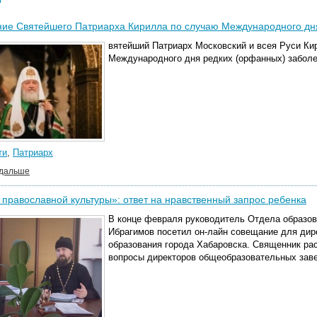
ие Святейшего Патриарха Кирилла по случаю Международного дня
вятейший Патриарх Московский и всея Руси К
Международного дня редких (орфанных) заболе
ти
,
Патриарх
 дальше
православной культуры»: ответ на нравственный запрос ребенка
В конце февраля руководитель Отдела образов
Ибрагимов посетил он-лайн совещание для дир
образования города Хабаровска. Священник рас
вопросы директоров общеобразовательных зав