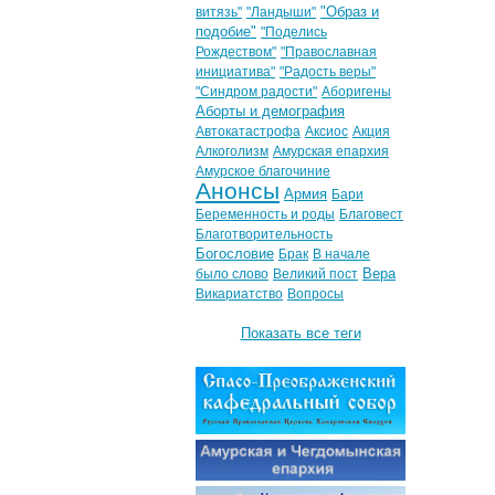
"Образ и
витязь"
"Ландыши"
подобие"
"Поделись
Рождеством"
"Православная
инициатива"
"Радость веры"
"Синдром радости"
Аборигены
Аборты и демография
Автокатастрофа
Аксиос
Акция
Алкоголизм
Амурская епархия
Амурское благочиние
Анонсы
Армия
Бари
Беременность и роды
Благовест
Благотворительность
Богословие
Брак
В начале
Вера
было слово
Великий пост
Викариатство
Вопросы
Показать все теги