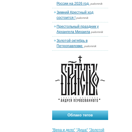
России на 2026 год.
palomnik
Зимний Крестный ход
состоится !
palomnik
Престольный праздник у
Архангела Михаила
palomnik
Золотой октябрь в
Петропавловке.
palomnik
Облако тегов
"Вера и дело"
"Душа"
"Золотой