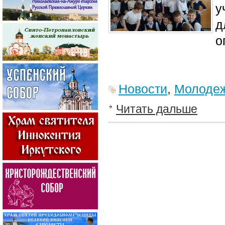
у
д
о
Новости
,
Молодеж
Читать дальше