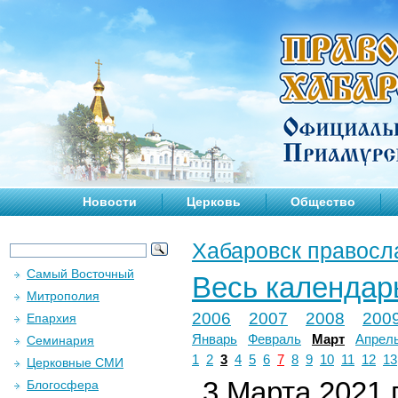
Новости
Церковь
Общество
Хабаровск правосл
Самый Восточный
Весь календар
Митрополия
2006
2007
2008
200
Епархия
Январь
Февраль
Март
Апрел
Семинария
1
2
3
4
5
6
7
8
9
10
11
12
13
Церковные СМИ
3 Марта 2021 г
Блогосфера