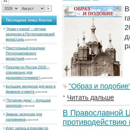
31
В
>
г
Последние темы блогов
2
“Храм у озера” – летние
экскурсии в Петропавловский
д
монастырь
palomnik
р
Престольный праздник
Петропавловского
монастыря
palomnik
Поездки по России 2026 –
специально для
дальневосточников !
palomnik
"Образ и подобие
Большие экскурсии для всех в
феврале и марте
palomnik
Читать дальше
“Татьянин день” – большая
экскурсия
palomnik
В Православной Ц
Зимние экскурсии для
паломников
противодействию
palomnik
Идет запись в поездки по