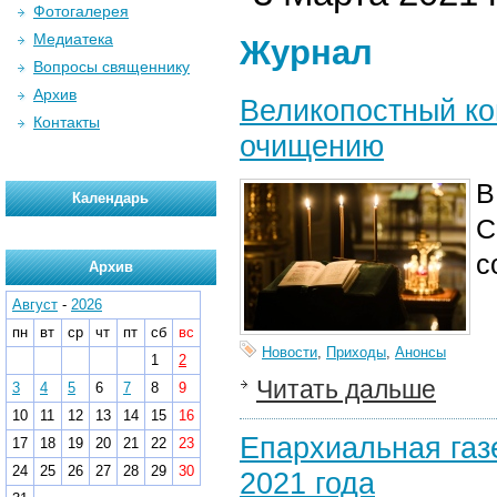
Фотогалерея
Медиатека
Журнал
Вопросы священнику
Архив
Великопостный ко
Контакты
очищению
В
Календарь
С
с
Архив
Август
-
2026
пн
вт
ср
чт
пт
сб
вс
Новости
,
Приходы
,
Анонсы
1
2
Читать дальше
3
4
5
6
7
8
9
10
11
12
13
14
15
16
Епархиальная газ
17
18
19
20
21
22
23
24
25
26
27
28
29
30
2021 года