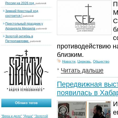
П
России на 2026 год.
palomnik
М
Зимний Крестный ход
состоится !
palomnik
С
Престольный праздник у
б
Архангела Михаила
palomnik
с
Золотой октябрь в
Петропавловке.
palomnik
противодействию н
близким.
Новости
,
Церковь
,
Общество
Читать дальше
Передвижная выст
появилась в Хаба
И
Облако тегов
е
"Вера и дело"
"Душа"
"Золотой