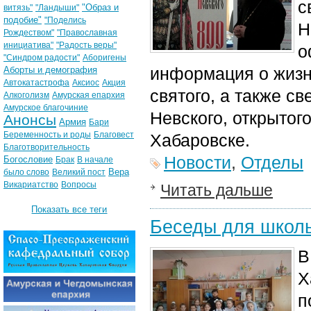
с
"Образ и
витязь"
"Ландыши"
подобие"
"Поделись
Н
Рождеством"
"Православная
инициатива"
"Радость веры"
о
"Синдром радости"
Аборигены
информация о жизни
Аборты и демография
Автокатастрофа
Аксиос
Акция
святого, а также с
Алкоголизм
Амурская епархия
Амурское благочиние
Невского, открытог
Анонсы
Армия
Бари
Беременность и роды
Благовест
Хабаровске.
Благотворительность
Новости
,
Отделы
Богословие
Брак
В начале
Вера
было слово
Великий пост
Викариатство
Вопросы
Читать дальше
Показать все теги
Беседы для школь
В
Х
п