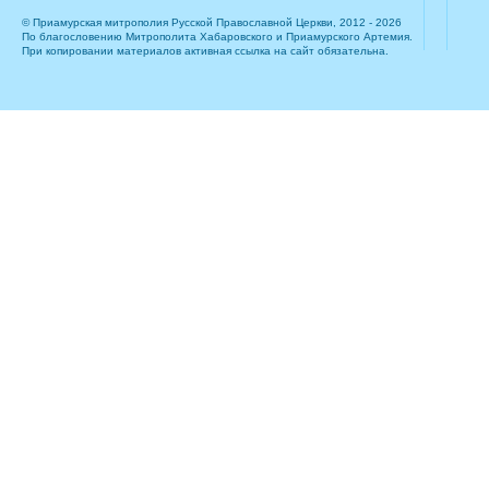
© Приамурская митрополия Русской Православной Церкви, 2012 - 2026
По благословению Митрополита Хабаровского и Приамурского Артемия.
При копировании материалов активная ссылка на сайт обязательна.