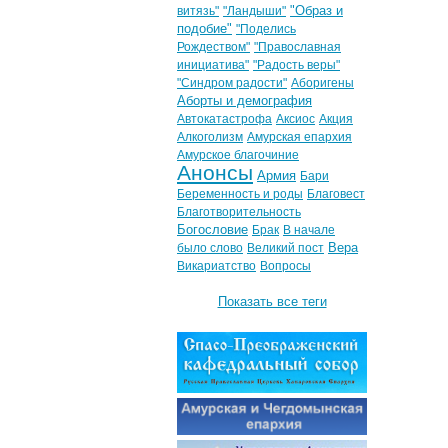
"Образ и
витязь"
"Ландыши"
подобие"
"Поделись
Рождеством"
"Православная
инициатива"
"Радость веры"
"Синдром радости"
Аборигены
Аборты и демография
Автокатастрофа
Аксиос
Акция
Алкоголизм
Амурская епархия
Амурское благочиние
Анонсы
Армия
Бари
Беременность и роды
Благовест
Благотворительность
Богословие
Брак
В начале
Вера
было слово
Великий пост
Викариатство
Вопросы
Показать все теги