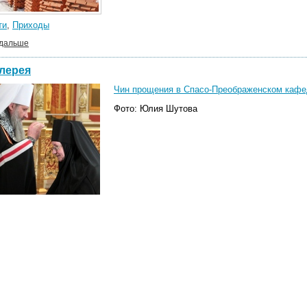
ти
,
Приходы
 дальше
лерея
Чин прощения в Спасо-Преображенском кафед
Фото: Юлия Шутова