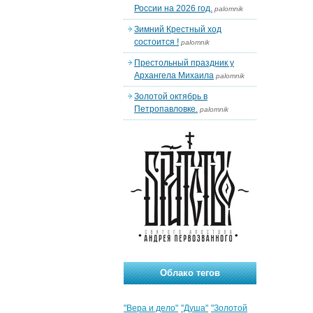
России на 2026 год.
palomnik
Зимний Крестный ход
состоится !
palomnik
Престольный праздник у
Архангела Михаила
palomnik
Золотой октябрь в
Петропавловке.
palomnik
Облако тегов
"Вера и дело"
"Душа"
"Золотой