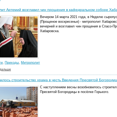
ит Артемий возглавил чин прощения в кафедральном соборе Хаб
Вечером 14 марта 2021 года, в Неделю сыропу
(Прощеное воскресенье) - митрополит Хабаров
вечерней и возглавил чин прощения в Спасо-
Хабаровска.
ти
,
Приходы
,
Митрополит
 дальше
илось строительство храма в честь Введения Пресвятой Богородиц
С наступлением весны возобновилось строител
Пресвятой Богородицы в посёлке Горького.