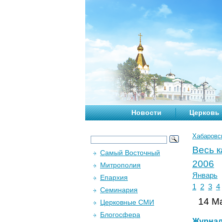
Новости
Церковь
Хабаровс
Весь 
Самый Восточный
2006
Митрополия
Январь
Епархия
1
2
3
4
Семинария
14 Ма
Церковные СМИ
Блогосфера
Журна