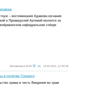
аровска
стную – воспоминания Адамова изгнания
ский и Приамурский Артемий молился за
Преображенском кафедральном соборе
Просмотров 4130
(0)
14.03.2021, 21:55:38
ы в посёлке Горького
ьство храма в честь Введения во храм