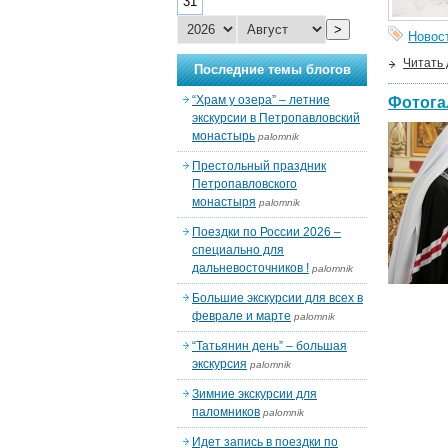
31
>
Новос
Читать
Последние темы блогов
“Храм у озера” – летние
Фотога
экскурсии в Петропавловский
монастырь
palomnik
Престольный праздник
Петропавловского
монастыря
palomnik
Поездки по России 2026 –
специально для
дальневосточников !
palomnik
Большие экскурсии для всех в
феврале и марте
palomnik
“Татьянин день” – большая
экскурсия
palomnik
Зимние экскурсии для
паломников
palomnik
Идет запись в поездки по