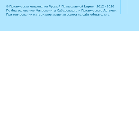
© Приамурская митрополия Русской Православной Церкви, 2012 - 2026
По благословению Митрополита Хабаровского и Приамурского Артемия.
При копировании материалов активная ссылка на сайт обязательна.