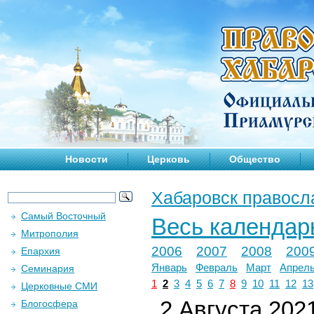
Новости
Церковь
Общество
Хабаровск правосл
Самый Восточный
Весь календар
Митрополия
2006
2007
2008
200
Епархия
Январь
Февраль
Март
Апрел
Семинария
1
2
3
4
5
6
7
8
9
10
11
12
13
Церковные СМИ
2 Августа 2021
Блогосфера