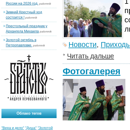
1
России на 2026 год.
palomnik
п
Зимний Крестный ход
состоится !
с
palomnik
Престольный праздник у
л
Архангела Михаила
palomnik
Золотой октябрь в
Новости
,
Приход
Петропавловке.
palomnik
Читать дальше
Фотогалерея
Облако тегов
"Вера и дело"
"Душа"
"Золотой