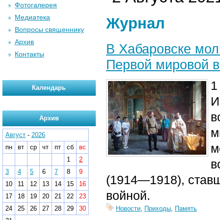
Фотогалерея
Медиатека
Журнал
Вопросы священнику
Архив
В Хабаровске мол
Контакты
Первой мировой 
1
Календарь
И
в
Архив
м
Август
-
2026
м
пн
вт
ср
чт
пт
сб
вс
1
2
в
3
4
5
6
7
8
9
(1914—1918), став
10
11
12
13
14
15
16
войной.
17
18
19
20
21
22
23
24
25
26
27
28
29
30
Новости
,
Приходы
,
Память