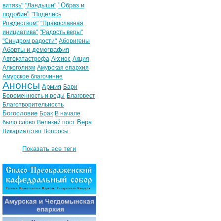
"Образ и
витязь"
"Ландыши"
подобие"
"Поделись
Рождеством"
"Православная
инициатива"
"Радость веры"
"Синдром радости"
Аборигены
Аборты и демография
Автокатастрофа
Аксиос
Акция
Алкоголизм
Амурская епархия
Амурское благочиние
Анонсы
Армия
Бари
Беременность и роды
Благовест
Благотворительность
Богословие
Брак
В начале
Вера
было слово
Великий пост
Викариатство
Вопросы
Показать все теги