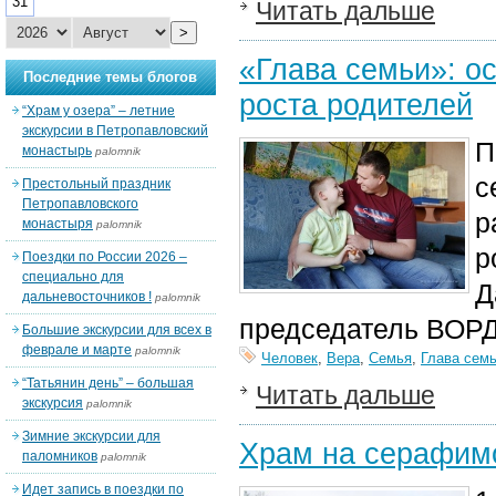
31
Читать дальше
>
«Глава семьи»: о
Последние темы блогов
роста родителей
“Храм у озера” – летние
экскурсии в Петропавловский
П
монастырь
palomnik
с
Престольный праздник
Петропавловского
р
монастыря
palomnik
р
Поездки по России 2026 –
специально для
Д
дальневосточников !
palomnik
председатель ВОРД
Большие экскурсии для всех в
феврале и марте
palomnik
Человек
,
Вера
,
Семья
,
Глава сем
“Татьянин день” – большая
Читать дальше
экскурсия
palomnik
Зимние экскурсии для
Храм на серафимо
паломников
palomnik
Идет запись в поездки по