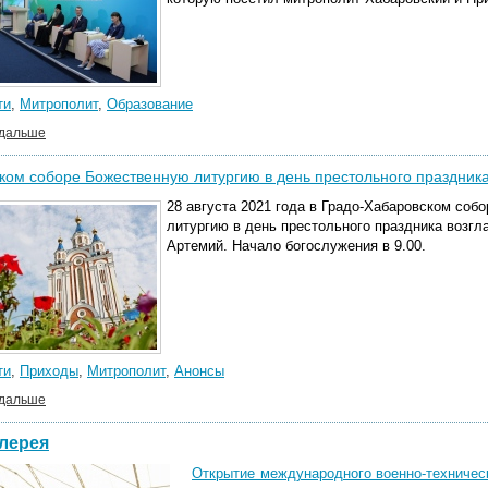
ти
,
Митрополит
,
Образование
 дальше
ком соборе Божественную литургию в день престольного праздник
28 августа 2021 года в Градо-Хабаровском со
литургию в день престольного праздника возгл
Артемий. Начало богослужения в 9.00.
ти
,
Приходы
,
Митрополит
,
Анонсы
 дальше
лерея
Открытие международного военно-техничес