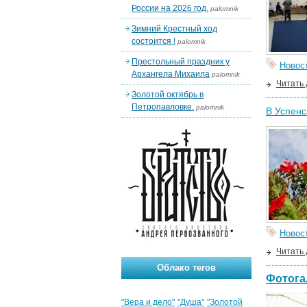
России на 2026 год.
palomnik
Зимний Крестный ход
состоится !
palomnik
Престольный праздник у
Новос
Архангела Михаила
palomnik
Читать
Золотой октябрь в
Петропавловке.
palomnik
В Успенс
Новос
Читать
Облако тегов
Фотога
"Вера и дело"
"Душа"
"Золотой