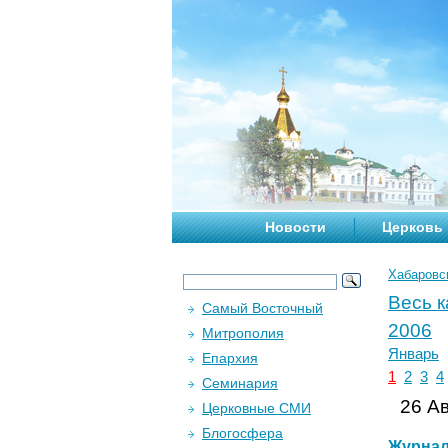
Новости
Церковь
Хабаровс
Весь 
Самый Восточный
2006
Митрополия
Январь
Епархия
1
2
3
4
Семинария
26 Ав
Церковные СМИ
Блогосфера
Журна