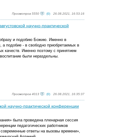
Просмотров 5550
(0)
26.08.2021, 16:53:16
августовской научно-практической
образу и подобию Божию. Именно в
 а подобие - в свободно приобретаемых в
ых качеств. Именно поэтому с принятием
 воспитание были нераздельны.
Просмотров 4013
(0)
26.08.2021, 16:35:37
ской научно-практической конференции
ования» была проведена пленарная сессия
ференции педагогических работников
 современные ответы на вызовы времени»,
иамурский Артемий.