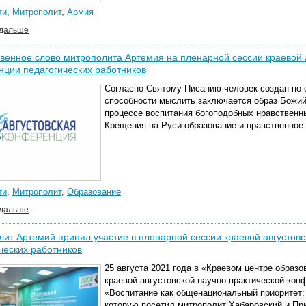
ти
,
Митрополит
,
Армия
 дальше
венное слово митрополита Артемия на пленарной сессии краевой 
ции педагогических работников
Согласно Святому Писанию человек создан по 
способности мыслить заключается образ Божий,
процессе воспитания богоподобных нравственн
Крещения на Руси образование и нравственное
ти
,
Митрополит
,
Образование
 дальше
ит Артемий принял участие в пленарной сессии краевой августов
ческих работников
25 августа 2021 года в «Краевом центре образ
краевой августовской научно-практической кон
«Воспитание как общенациональный приоритет:
которую посетил митрополит Хабаровский и Пр