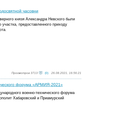
водосвятной часовни
оверного князя Александра Невского были
о участка, предоставленного приходу
юта.
Просмотров 3713
(0)
26.08.2021, 16:56:21
нического форума «АРМИЯ-2021»
дународного военно-технического форума
ополит Хабаровский и Приамурский