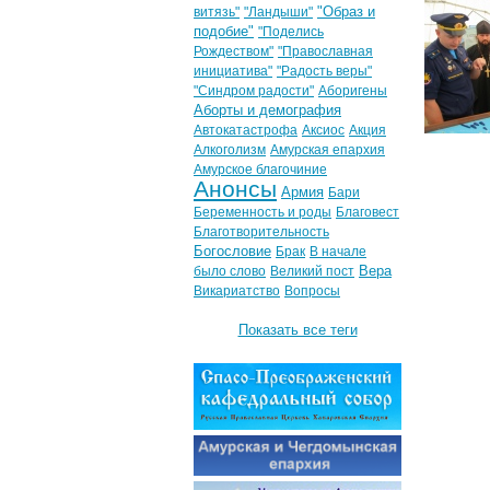
"Образ и
витязь"
"Ландыши"
подобие"
"Поделись
Рождеством"
"Православная
инициатива"
"Радость веры"
"Синдром радости"
Аборигены
Аборты и демография
Автокатастрофа
Аксиос
Акция
Алкоголизм
Амурская епархия
Амурское благочиние
Анонсы
Армия
Бари
Беременность и роды
Благовест
Благотворительность
Богословие
Брак
В начале
Вера
было слово
Великий пост
Викариатство
Вопросы
Показать все теги