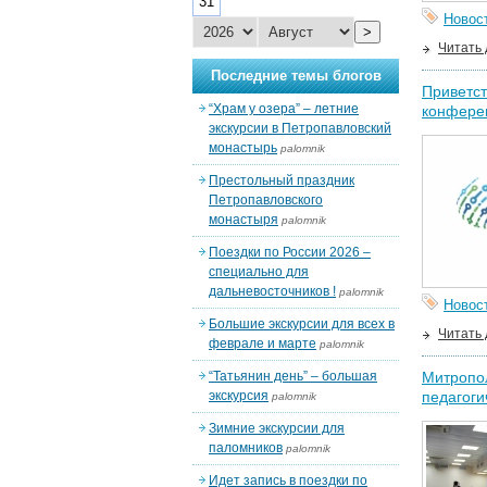
31
Новос
>
Читать
Последние темы блогов
Приветст
“Храм у озера” – летние
конферен
экскурсии в Петропавловский
монастырь
palomnik
Престольный праздник
Петропавловского
монастыря
palomnik
Поездки по России 2026 –
специально для
дальневосточников !
palomnik
Новос
Большие экскурсии для всех в
Читать
феврале и марте
palomnik
“Татьянин день” – большая
Митропол
экскурсия
педагоги
palomnik
Зимние экскурсии для
паломников
palomnik
Идет запись в поездки по