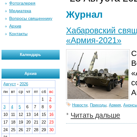
Фотогалерея
Медиатека
Журнал
Вопросы священнику
Архив
Хабаровский свящ
Контакты
«Армия-2021»
С
Календарь
В
«
Архив
с
Август
-
2026
А
пн
вт
ср
чт
пт
сб
вс
1
2
Новости
,
Приходы
,
Армия
,
Анонс
3
4
5
6
7
8
9
Читать дальше
10
11
12
13
14
15
16
17
18
19
20
21
22
23
24
25
26
27
28
29
30