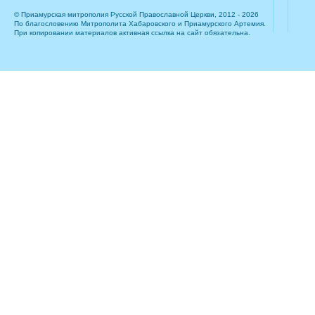
© Приамурская митрополия Русской Православной Церкви, 2012 - 2026
По благословению Митрополита Хабаровского и Приамурского Артемия.
При копировании материалов активная ссылка на сайт обязательна.