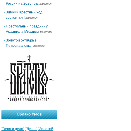
России на 2026 год.
palomnik
Зимний Крестный ход
состоится !
palomnik
Престольный праздник у
Архангела Михаила
palomnik
Золотой октябрь в
Петропавловке.
palomnik
Облако тегов
"Вера и дело"
"Душа"
"Золотой