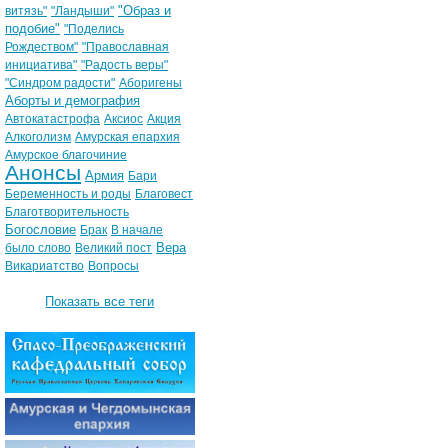
"Образ и
витязь"
"Ландыши"
подобие"
"Поделись
Рождеством"
"Православная
инициатива"
"Радость веры"
"Синдром радости"
Аборигены
Аборты и демография
Автокатастрофа
Аксиос
Акция
Алкоголизм
Амурская епархия
Амурское благочиние
Анонсы
Армия
Бари
Беременность и роды
Благовест
Благотворительность
Богословие
Брак
В начале
Вера
было слово
Великий пост
Викариатство
Вопросы
Показать все теги