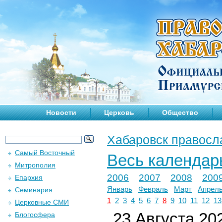
Новости
Церковь
Общество
Хабаровск правосл
Самый Восточный
Весь календар
Митрополия
2006
2007
2008
200
Епархия
Январь
Февраль
Март
Апрел
Семинария
1
2
3
4
5
6
7
8
9
10
11
12
13
Церковные СМИ
23 Августа 202
Блогосфера