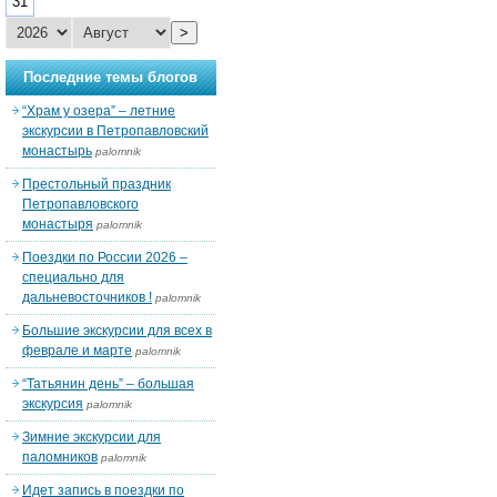
31
>
Последние темы блогов
“Храм у озера” – летние
экскурсии в Петропавловский
монастырь
palomnik
Престольный праздник
Петропавловского
монастыря
palomnik
Поездки по России 2026 –
специально для
дальневосточников !
palomnik
Большие экскурсии для всех в
феврале и марте
palomnik
“Татьянин день” – большая
экскурсия
palomnik
Зимние экскурсии для
паломников
palomnik
Идет запись в поездки по