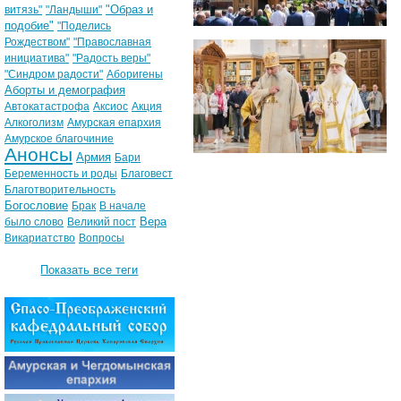
"Образ и
витязь"
"Ландыши"
подобие"
"Поделись
Рождеством"
"Православная
инициатива"
"Радость веры"
"Синдром радости"
Аборигены
Аборты и демография
Автокатастрофа
Аксиос
Акция
Алкоголизм
Амурская епархия
Амурское благочиние
Анонсы
Армия
Бари
Беременность и роды
Благовест
Благотворительность
Богословие
Брак
В начале
Вера
было слово
Великий пост
Викариатство
Вопросы
Показать все теги