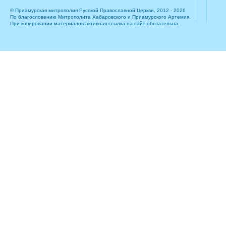
© Приамурская митрополия Русской Православной Церкви, 2012 - 2026
По благословению Митрополита Хабаровского и Приамурского Артемия.
При копировании материалов активная ссылка на сайт обязательна.