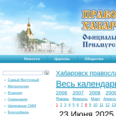
Новости
Церковь
Общество
Хабаровск правосл
Самый Восточный
Весь календар
Митрополия
2006
2007
2008
200
Епархия
Январь
Февраль
Март
Апрел
Семинария
1
2
3
4
5
6
7
8
9
10
11
12
13
Церковные СМИ
23 Июня 2025 
Блогосфера