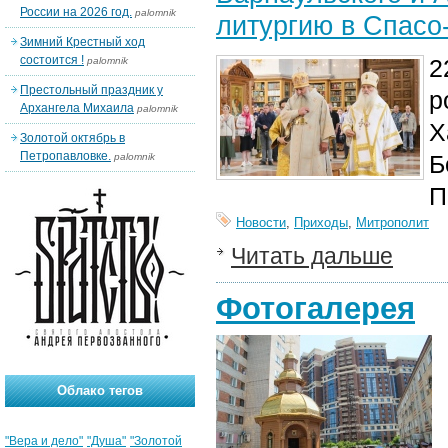
России на 2026 год.
palomnik
литургию в Спасо
Зимний Крестный ход
состоится !
2
palomnik
Престольный праздник у
р
Архангела Михаила
palomnik
Х
Золотой октябрь в
Петропавловке.
Б
palomnik
П
Новости
,
Приходы
,
Митрополит
Читать дальше
Фотогалерея
Облако тегов
"Вера и дело"
"Душа"
"Золотой