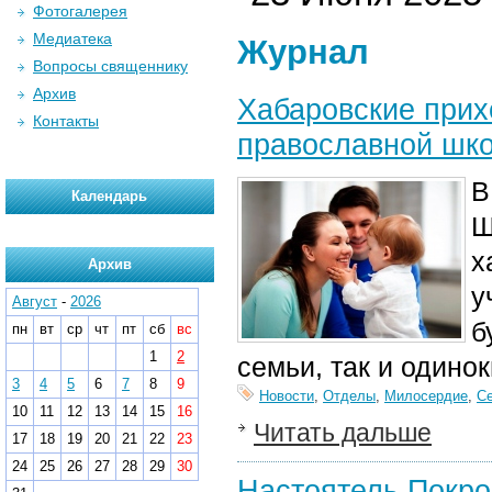
Фотогалерея
Медиатека
Журнал
Вопросы священнику
Архив
Хабаровские прих
Контакты
православной шк
В
Календарь
Ш
х
Архив
у
Август
-
2026
б
пн
вт
ср
чт
пт
сб
вс
1
2
семьи, так и одино
3
4
5
6
7
8
9
Новости
,
Отделы
,
Милосердие
,
С
10
11
12
13
14
15
16
Читать дальше
17
18
19
20
21
22
23
24
25
26
27
28
29
30
Настоятель Покро