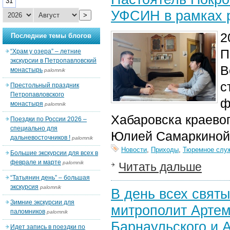
31
УФСИН в рамках 
>
2
Последние темы блогов
П
“Храм у озера” – летние
экскурсии в Петропавловский
В
монастырь
palomnik
с
Престольный праздник
Петропавловского
ф
монастыря
palomnik
Хабаровска краево
Поездки по России 2026 –
специально для
Юлией Самаркиной
дальневосточников !
palomnik
Новости
,
Приходы
,
Тюремное слу
Большие экскурсии для всех в
феврале и марте
palomnik
Читать дальше
“Татьянин день” – большая
экскурсия
palomnik
В день всех свят
Зимние экскурсии для
митрополит Артем
паломников
palomnik
Барнаульского и 
Идет запись в поездки по