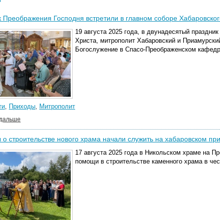
 Преображения Господня встретили в главном соборе Хабаровског
19 августа 2025 года, в двунадесятый праздни
Христа, митрополит Хабаровский и Приамурски
Богослужение в Спасо-Преображенском кафедр
ти
,
Приходы
,
Митрополит
 дальше
о строительстве нового храма начали служить на хабаровском пр
17 августа 2025 года в Никольском храме на П
помощи в строительстве каменного храма в че