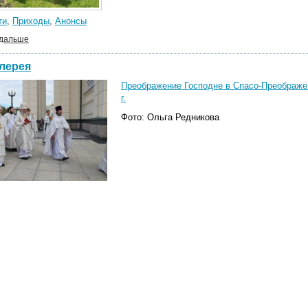
ти
,
Приходы
,
Анонсы
 дальше
лерея
Преображение Господне в Спасо-Преображе
г.
Фото: Ольга Редникова