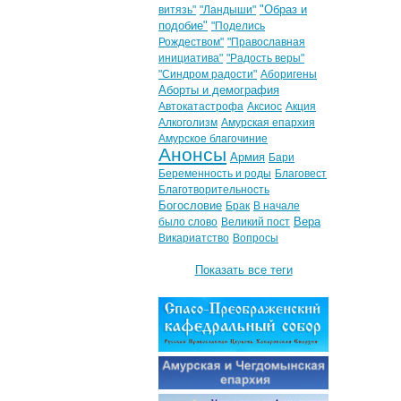
"Образ и
витязь"
"Ландыши"
подобие"
"Поделись
Рождеством"
"Православная
инициатива"
"Радость веры"
"Синдром радости"
Аборигены
Аборты и демография
Автокатастрофа
Аксиос
Акция
Алкоголизм
Амурская епархия
Амурское благочиние
Анонсы
Армия
Бари
Беременность и роды
Благовест
Благотворительность
Богословие
Брак
В начале
Вера
было слово
Великий пост
Викариатство
Вопросы
Показать все теги