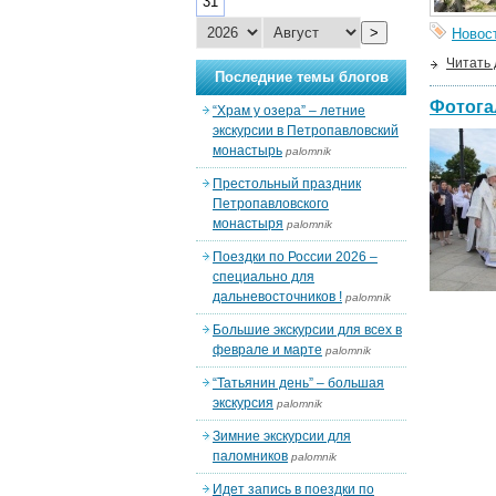
31
>
Новос
Читать
Последние темы блогов
Фотога
“Храм у озера” – летние
экскурсии в Петропавловский
монастырь
palomnik
Престольный праздник
Петропавловского
монастыря
palomnik
Поездки по России 2026 –
специально для
дальневосточников !
palomnik
Большие экскурсии для всех в
феврале и марте
palomnik
“Татьянин день” – большая
экскурсия
palomnik
Зимние экскурсии для
паломников
palomnik
Идет запись в поездки по