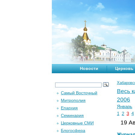
Новости
Церковь
Хабаровс
Весь 
Самый Восточный
2006
Митрополия
Январь
Епархия
1
2
3
4
Семинария
19 Ав
Церковные СМИ
Блогосфера
Журна