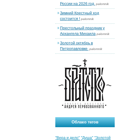
России на 2026 год.
palomnik
Зимний Крестный ход
состоится !
palomnik
Престольный праздник у
Архангела Михаила
palomnik
Золотой октябрь в
Петропавловке.
palomnik
Облако тегов
"Вера и дело"
"Душа"
"Золотой