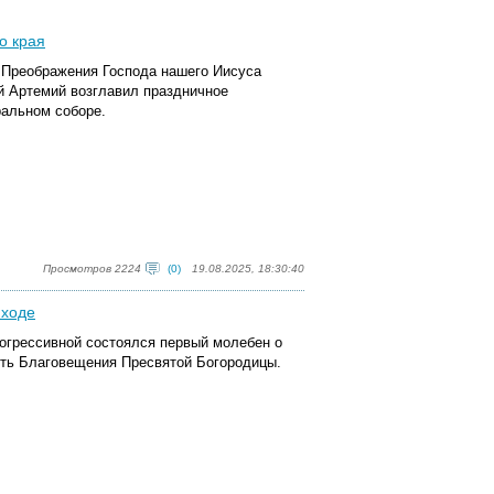
о края
к Преображения Господа нашего Иисуса
й Артемий возглавил праздничное
альном соборе.
Просмотров 2224
(0)
19.08.2025, 18:30:40
иходе
рогрессивной состоялся первый молебен о
сть Благовещения Пресвятой Богородицы.