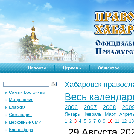
Новости
Церковь
Общество
Хабаровск правосл
Самый Восточный
Весь календар
Митрополия
2006
2007
2008
200
Епархия
Январь
Февраль
Март
Апрел
Семинария
1
2
3
4
5
6
7
8
9
10
11
12
13
Церковные СМИ
29 Августа 202
Блогосфера