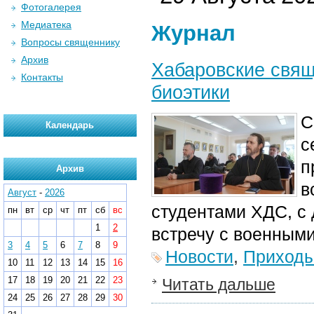
Фотогалерея
Медиатека
Журнал
Вопросы священнику
Архив
Хабаровские свящ
Контакты
биоэтики
С
Календарь
с
п
Архив
в
Август
-
2026
студентами ХДС, с 
пн
вт
ср
чт
пт
сб
вс
1
2
встречу с военным
3
4
5
6
7
8
9
Новости
,
Приход
10
11
12
13
14
15
16
17
18
19
20
21
22
23
Читать дальше
24
25
26
27
28
29
30