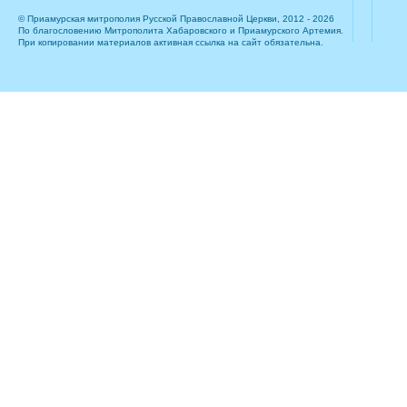
© Приамурская митрополия Русской Православной Церкви, 2012 - 2026
По благословению Митрополита Хабаровского и Приамурского Артемия.
При копировании материалов активная ссылка на сайт обязательна.