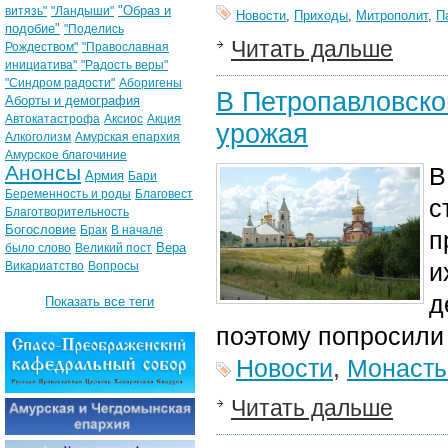
"Образ и
витязь"
"Ландыши"
Новости
,
Приходы
,
Митрополит
,
П
подобие"
"Поделись
Читать дальше
Рождеством"
"Православная
инициатива"
"Радость веры"
"Синдром радости"
Аборигены
В Петропавловско
Аборты и демография
Автокатастрофа
Аксиос
Акция
урожая
Алкоголизм
Амурская епархия
Амурское благочиние
Анонсы
В
Армия
Бари
Беременность и роды
Благовест
с
Благотворительность
Богословие
Брак
В начале
п
Вера
было слово
Великий пост
и
Викариатство
Вопросы
д
Показать все теги
поэтому попросили
Новости
,
Монаст
Читать дальше