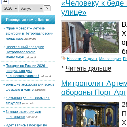
31
«Человеку к беде 
>
улице»
Последние темы блогов
В
“Храм у озера” – летние
Х
экскурсии в Петропавловский
монастырь
palomnik
о
Престольный праздник
б
Петропавловского
монастыря
palomnik
Новости
,
Отделы
,
Милосердие
,
П
Поездки по России 2026 –
Читать дальше
специально для
дальневосточников !
palomnik
Митрополит Артем
Большие экскурсии для всех в
феврале и марте
обороны Порт-Арт
palomnik
“Татьянин день” – большая
2
экскурсия
palomnik
П
Зимние экскурсии для
паломников
palomnik
Х
Идет запись в поездки по