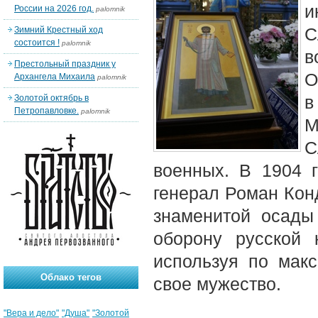
и
России на 2026 год.
palomnik
С
Зимний Крестный ход
состоится !
palomnik
в
Престольный праздник у
О
Архангела Михаила
palomnik
в
Золотой октябрь в
Петропавловке.
palomnik
С
военных. В 1904 
генерал Роман Кон
знаменитой осады
оборону русской 
используя по мак
Облако тегов
свое мужество.
"Вера и дело"
"Душа"
"Золотой