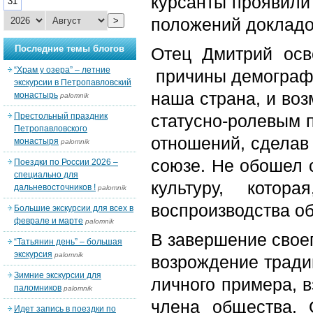
курсанты проявили
31
положений докладо
>
Последние темы блогов
Отец Дмитрий осв
“Храм у озера” – летние
причины демографи
экскурсии в Петропавловский
наша страна, и воз
монастырь
palomnik
Престольный праздник
статусно-ролевым 
Петропавловского
отношений, сделав
монастыря
palomnik
союзе. Не обошел 
Поездки по России 2026 –
специально для
культуру, котор
дальневосточников !
palomnik
воспроизводства об
Большие экскурсии для всех в
феврале и марте
palomnik
В завершение своег
“Татьянин день” – большая
экскурсия
palomnik
возрождение тради
Зимние экскурсии для
личного примера, в
паломников
palomnik
члена общества. 
Идет запись в поездки по