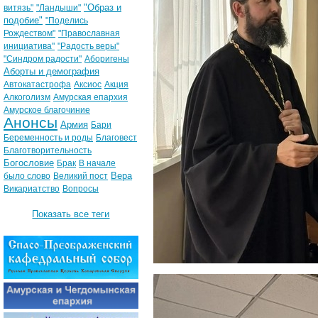
"Образ и
витязь"
"Ландыши"
подобие"
"Поделись
Рождеством"
"Православная
инициатива"
"Радость веры"
"Синдром радости"
Аборигены
Аборты и демография
Автокатастрофа
Аксиос
Акция
Алкоголизм
Амурская епархия
Амурское благочиние
Анонсы
Армия
Бари
Беременность и роды
Благовест
Благотворительность
Богословие
Брак
В начале
Вера
было слово
Великий пост
Викариатство
Вопросы
Показать все теги