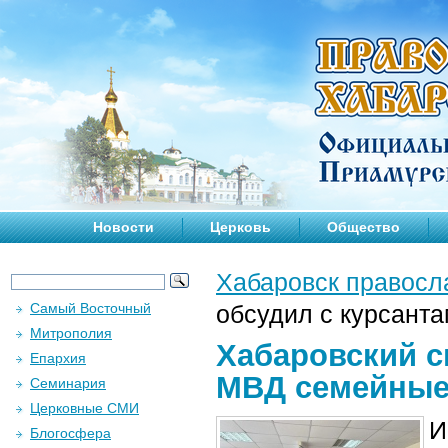
Новости
Церковь
Общество
Хабаровск правосл
Самый Восточный
обсудил с курсант
Митрополия
Хабаровский с
Епархия
МВД семейные
Семинария
Церковные СМИ
И
Блогосфера