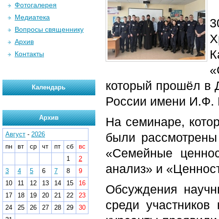
Фотогалерея
Медиатека
Вопросы священнику
Х
Архив
К
Контакты
«
который прошёл в 
Календарь
России имени И.Ф.
Архив
На семинаре, кото
Август
-
2026
были рассмотрены
пн
вт
ср
чт
пт
сб
вс
«Семейные ценнос
1
2
анализ» и «Ценнос
3
4
5
6
7
8
9
10
11
12
13
14
15
16
Обсуждения научн
17
18
19
20
21
22
23
среди участников 
24
25
26
27
28
29
30