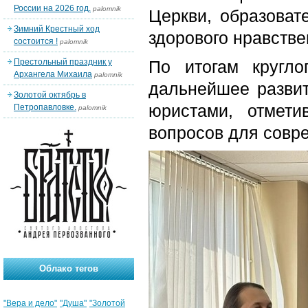
России на 2026 год.
palomnik
Церкви, образова
Зимний Крестный ход
здорового нравстве
состоится !
palomnik
Престольный праздник у
По итогам кругло
Архангела Михаила
palomnik
дальнейшее разви
Золотой октябрь в
юристами, отмети
Петропавловке.
palomnik
вопросов для совр
Облако тегов
"Вера и дело"
"Душа"
"Золотой