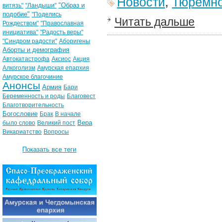
Новости
,
Тюремно
"Образ и
витязь"
"Ландыши"
подобие"
"Поделись
Читать дальше
Рождеством"
"Православная
инициатива"
"Радость веры"
"Синдром радости"
Аборигены
Аборты и демография
Автокатастрофа
Аксиос
Акция
Алкоголизм
Амурская епархия
Амурское благочиние
Анонсы
Армия
Бари
Беременность и роды
Благовест
Благотворительность
Богословие
Брак
В начале
Вера
было слово
Великий пост
Викариатство
Вопросы
Показать все теги