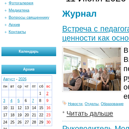
Фотогалерея
Медиатека
Журнал
Вопросы священнику
Архив
Встреча с педаго
Контакты
ценности как осн
В
Календарь
В
п
Архив
р
Август
-
2026
о
пн
вт
ср
чт
пт
сб
вс
1
2
е
3
4
5
6
7
8
9
Новости
,
Отделы
,
Образование
10
11
12
13
14
15
16
Читать дальше
17
18
19
20
21
22
23
24
25
26
27
28
29
30
Руководитель Мол