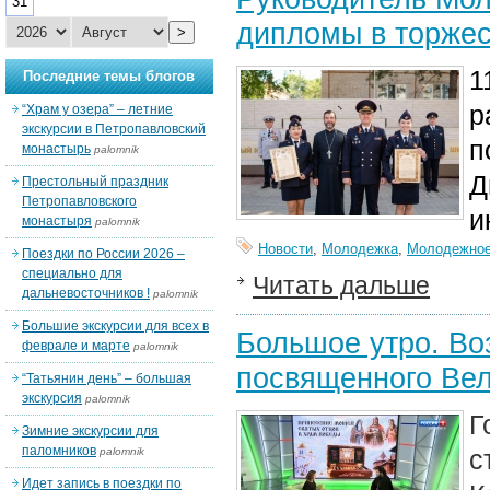
31
дипломы в торжес
>
1
Последние темы блогов
р
“Храм у озера” – летние
экскурсии в Петропавловский
п
монастырь
palomnik
Д
Престольный праздник
Петропавловского
и
монастыря
palomnik
Новости
,
Молодежка
,
Молодежное
Поездки по России 2026 –
специально для
Читать дальше
дальневосточников !
palomnik
Большие экскурсии для всех в
Большое утро. Во
феврале и марте
palomnik
посвященного Вел
“Татьянин день” – большая
экскурсия
palomnik
Г
Зимние экскурсии для
паломников
с
palomnik
Идет запись в поездки по