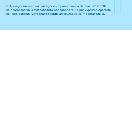
© Приамурская митрополия Русской Православной Церкви, 2012 - 2026
По благословению Митрополита Хабаровского и Приамурского Артемия.
При копировании материалов активная ссылка на сайт обязательна.