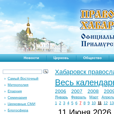
Новости
Церковь
Общество
Хабаровск правосл
Самый Восточный
Весь календар
Митрополия
2006
2007
2008
200
Епархия
Январь
Февраль
Март
Апрел
Семинария
1
2
3
4
5
6
7
8
9
10
11
12
13
Церковные СМИ
11 Июня 2026 г
Блогосфера