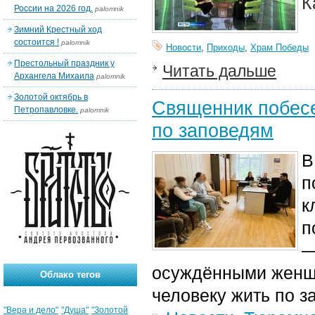
К
России на 2026 год.
palomnik
Зимний Крестный ход
состоится !
palomnik
Новости
,
Приходы
,
Храм Победы
Престольный праздник у
Читать дальше
Архангела Михаила
palomnik
Золотой октябрь в
Священник побес
Петропавловке.
palomnik
по заповедям
В
п
к
п
—
осуждёнными женщи
Облако тегов
человеку жить по 
"Вера и дело"
"Душа"
"Золотой