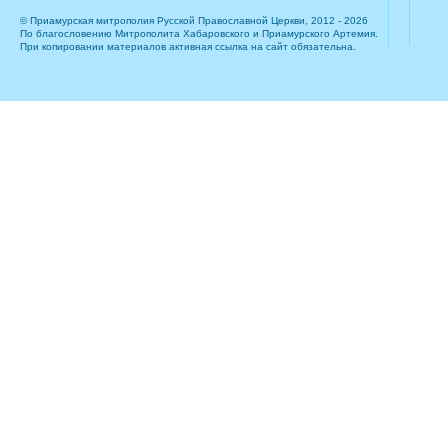
© Приамурская митрополия Русской Православной Церкви, 2012 - 2026
По благословению Митрополита Хабаровского и Приамурского Артемия.
При копировании материалов активная ссылка на сайт обязательна.