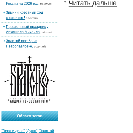
Читать дальше
России на 2026 год.
palomnik
Зимний Крестный ход
состоится !
palomnik
Престольный праздник у
Архангела Михаила
palomnik
Золотой октябрь в
Петропавловке.
palomnik
Облако тегов
"Вера и дело"
"Душа"
"Золотой