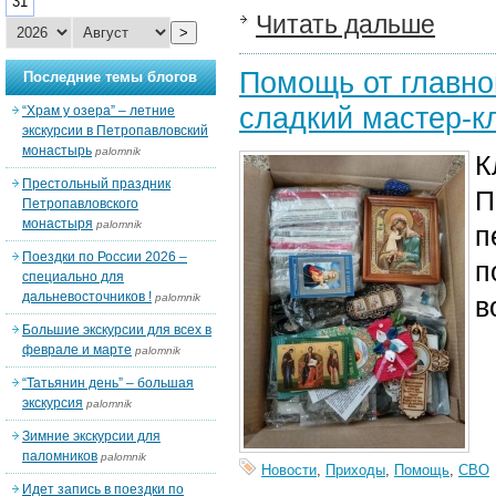
31
Читать дальше
>
Помощь от главно
Последние темы блогов
сладкий мастер-к
“Храм у озера” – летние
экскурсии в Петропавловский
монастырь
palomnik
К
Престольный праздник
П
Петропавловского
монастыря
palomnik
п
Поездки по России 2026 –
п
специально для
дальневосточников !
palomnik
в
Большие экскурсии для всех в
феврале и марте
palomnik
“Татьянин день” – большая
экскурсия
palomnik
Зимние экскурсии для
паломников
palomnik
Новости
,
Приходы
,
Помощь
,
СВО
Идет запись в поездки по