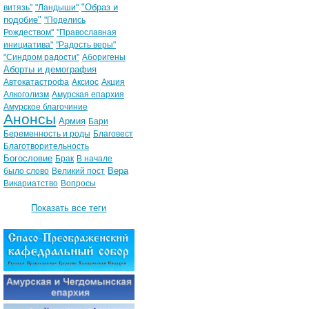
"Образ и
витязь"
"Ландыши"
подобие"
"Поделись
Рождеством"
"Православная
инициатива"
"Радость веры"
"Синдром радости"
Аборигены
Аборты и демография
Автокатастрофа
Аксиос
Акция
Алкоголизм
Амурская епархия
Амурское благочиние
Анонсы
Армия
Бари
Беременность и роды
Благовест
Благотворительность
Богословие
Брак
В начале
Вера
было слово
Великий пост
Викариатство
Вопросы
Показать все теги