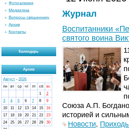
Фотогалерея
Медиатека
Журнал
Вопросы священнику
Архив
Воспитанники «Пе
Контакты
святого воина Ви
1
Календарь
к
п
Архив
Б
Август
-
2026
ч
пн
вт
ср
чт
пт
сб
вс
1
2
п
3
4
5
6
7
8
9
Союза А.П. Богдано
10
11
12
13
14
15
16
историей и сильны
17
18
19
20
21
22
23
Новости
,
Приход
24
25
26
27
28
29
30