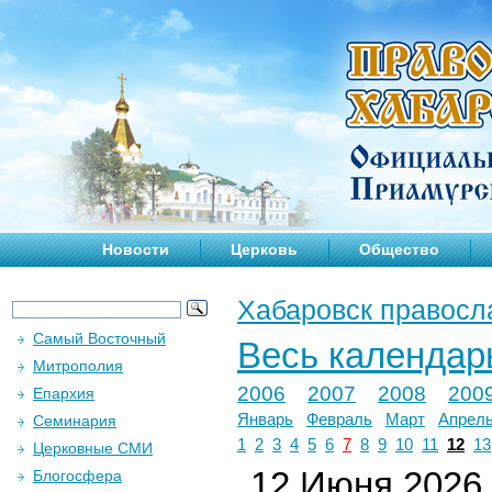
Новости
Церковь
Общество
Хабаровск правосл
Самый Восточный
Весь календар
Митрополия
2006
2007
2008
200
Епархия
Январь
Февраль
Март
Апрел
Семинария
1
2
3
4
5
6
7
8
9
10
11
12
13
Церковные СМИ
12 Июня 2026 
Блогосфера