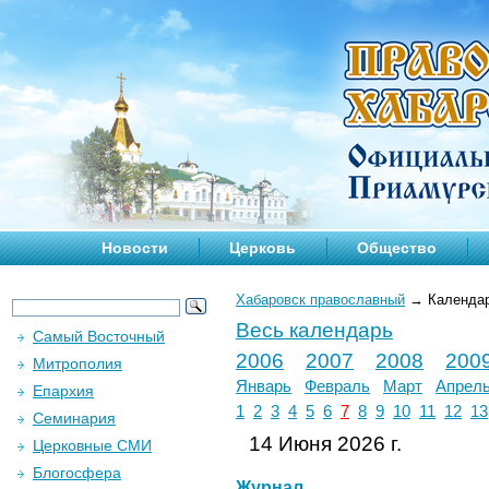
Новости
Церковь
Общество
Хабаровск православный
→
Календа
Весь календарь
Самый Восточный
2006
2007
2008
200
Митрополия
Январь
Февраль
Март
Апрел
Епархия
1
2
3
4
5
6
7
8
9
10
11
12
13
Семинария
14 Июня 2026 г.
Церковные СМИ
Блогосфера
Журнал