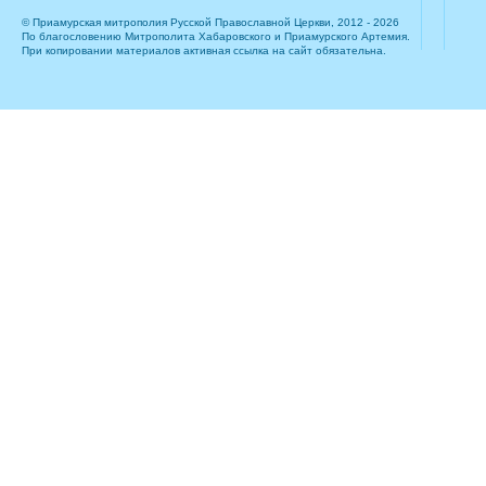
© Приамурская митрополия Русской Православной Церкви, 2012 - 2026
По благословению Митрополита Хабаровского и Приамурского Артемия.
При копировании материалов активная ссылка на сайт обязательна.