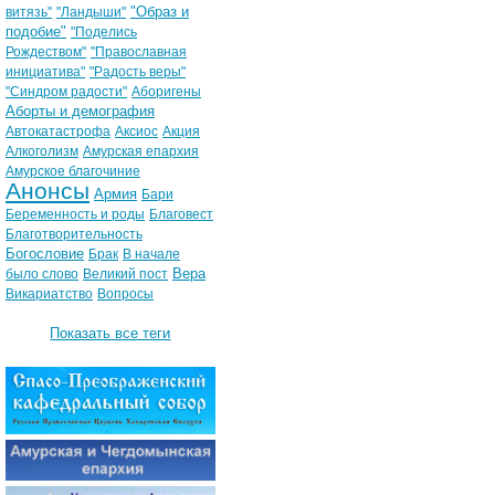
"Образ и
витязь"
"Ландыши"
подобие"
"Поделись
Рождеством"
"Православная
инициатива"
"Радость веры"
"Синдром радости"
Аборигены
Аборты и демография
Автокатастрофа
Аксиос
Акция
Алкоголизм
Амурская епархия
Амурское благочиние
Анонсы
Армия
Бари
Беременность и роды
Благовест
Благотворительность
Богословие
Брак
В начале
Вера
было слово
Великий пост
Викариатство
Вопросы
Показать все теги