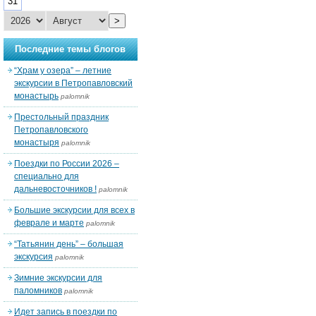
31
>
Последние темы блогов
“Храм у озера” – летние
экскурсии в Петропавловский
монастырь
palomnik
Престольный праздник
Петропавловского
монастыря
palomnik
Поездки по России 2026 –
специально для
дальневосточников !
palomnik
Большие экскурсии для всех в
феврале и марте
palomnik
“Татьянин день” – большая
экскурсия
palomnik
Зимние экскурсии для
паломников
palomnik
Идет запись в поездки по