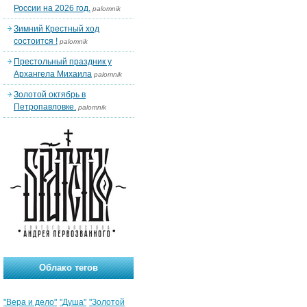
России на 2026 год.
palomnik
Зимний Крестный ход
состоится !
palomnik
Престольный праздник у
Архангела Михаила
palomnik
Золотой октябрь в
Петропавловке.
palomnik
Облако тегов
"Вера и дело"
"Душа"
"Золотой