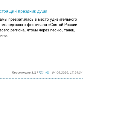
астоящий праздник души
рамы превратилась в место удивительного
т молодежного фестиваля «Святой России
сего региона, чтобы через песню, танец,
дине.
Просмотров 3117
(0)
04.06.2026, 17:54:34