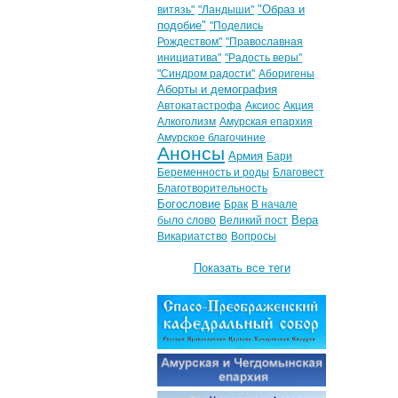
"Образ и
витязь"
"Ландыши"
подобие"
"Поделись
Рождеством"
"Православная
инициатива"
"Радость веры"
"Синдром радости"
Аборигены
Аборты и демография
Автокатастрофа
Аксиос
Акция
Алкоголизм
Амурская епархия
Амурское благочиние
Анонсы
Армия
Бари
Беременность и роды
Благовест
Благотворительность
Богословие
Брак
В начале
Вера
было слово
Великий пост
Викариатство
Вопросы
Показать все теги