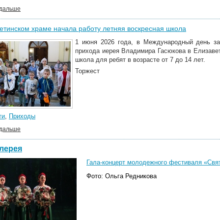
 дальше
етинском храме начала работу летняя воскресная школа
1 июня 2026 года, в Международный день за
прихода иерея Владимира Гасюкова в Елизаве
школа для ребят в возрасте от 7 до 14 лет.
Торжест
ти
,
Приходы
 дальше
лерея
Гала-концерт молодежного фестиваля «Свято
Фото: Ольга Редникова