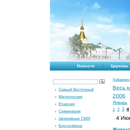
Новости
Церковь
Хабаровс
Весь 
Самый Восточный
2006
Митрополия
Январь
Епархия
1
2
3
4
Семинария
4 Июн
Церковные СМИ
Блогосфера
Журна