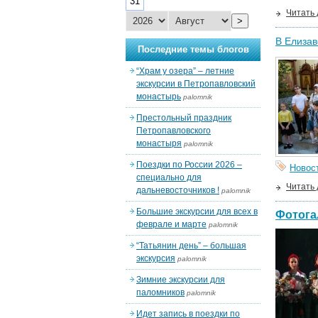
31
Читать
>
В Елизав
Последние темы блогов
“Храм у озера” – летние
экскурсии в Петропавловский
монастырь
palomnik
Престольный праздник
Петропавловского
монастыря
palomnik
Поездки по России 2026 –
Новос
специально для
Читать
дальневосточников !
palomnik
Большие экскурсии для всех в
Фотога
феврале и марте
palomnik
“Татьянин день” – большая
экскурсия
palomnik
Зимние экскурсии для
паломников
palomnik
Идет запись в поездки по