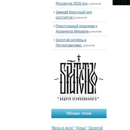
России на 2026 год.
palomnik
Зимний Крестный ход
состоится !
palomnik
Престольный праздник у
Архангела Михаила
palomnik
Золотой октябрь в
Петропавловке.
palomnik
Облако тегов
"Вера и дело"
"Душа"
"Золотой