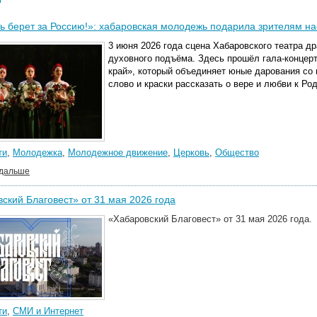
ь берет за Россию!»: хабаровская молодежь подарила зрителям н
3 июня 2026 года сцена Хабаровского театра д
духовного подъёма. Здесь прошёл гала-концер
край», который объединяет юные дарования со в
слово и краски рассказать о вере и любви к Ро
ти
,
Молодежка
,
Молодежное движение
,
Церковь
,
Общество
 дальше
ский Благовест» от 31 мая 2026 года
«Хабаровский Благовест» от 31 мая 2026 года.
ти
,
СМИ и Интернет