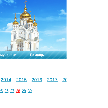
мученики
Помощь
2014
2015
2016
2017
2018
2019
2020
25
26
27
28
29
30