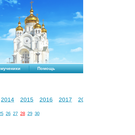
мученики
Помощь
2014
2015
2016
2017
2018
2019
2020
25
26
27
28
29
30