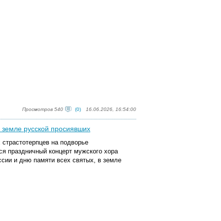
.
Просмотров 540
(0)
16.06.2026, 16:54:00
в земле русской просиявших
 страстотерпцев на подворье
ся праздничный концерт мужского хора
сии и дню памяти всех святых, в земле