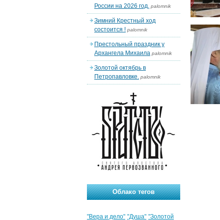
России на 2026 год.
palomnik
Зимний Крестный ход
состоится !
palomnik
Престольный праздник у
Архангела Михаила
palomnik
Золотой октябрь в
Петропавловке.
palomnik
Облако тегов
"Вера и дело"
"Душа"
"Золотой