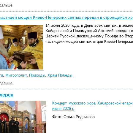
 дальше
 частицей мощей Киево-Печерских святых передан в строящийся х
14 июня 2026 года, в День всех святых, в зем
Хабаровский и Приамурский Артемий передал с
Церкви Русской, посвященному Победе во Втор
частицами мощей святых отцов Киево-Печерски
ти
,
Митрополит
,
Приходы
,
Храм Победы
 дальше
лерея
Концерт мужского хора Хабаровской епарх
июня 2026 г.
Фото: Ольга Редникова