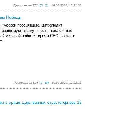
Просмотров 575
(0)
16.06.2026, 15:21:00
рам Победы
ле Русской просиявших, митрополит
троящемуся храму в честь всех святых
ой мировой войне и героям СВО, ковчег с
х.
Просмотров 856
(0)
16.06.2026, 12:22:11
ии в храме Царственных страстотерпцев 15