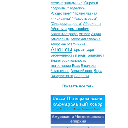
"Образ и
витязь"
"Ландыши"
подобие"
"Поделись
Рождеством"
"Православная
инициатива"
"Радость веры"
"Синдром радости"
Аборигены
Аборты и демография
Автокатастрофа
Аксиос
Акция
Алкоголизм
Амурская епархия
Амурское благочиние
Анонсы
Армия
Бари
Беременность и роды
Благовест
Благотворительность
Богословие
Брак
В начале
Вера
было слово
Великий пост
Викариатство
Вопросы
Показать все теги