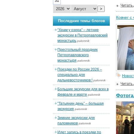
31
Читать
>
Ковчег с
Последние темы блогов
“Храм у озера” – летние
экскурсии в Петропавловский
монастырь
palomnik
Престольный праздник
Петропавловского
монастыря
palomnik
Поездки по России 2026 –
специально для
Новос
дальневосточников !
palomnik
Читать
Большие экскурсии для всех в
феврале и марте
palomnik
Фотога
“Татьянин день” – большая
экскурсия
palomnik
Зимние экскурсии для
паломников
palomnik
Идет запись в поездки по