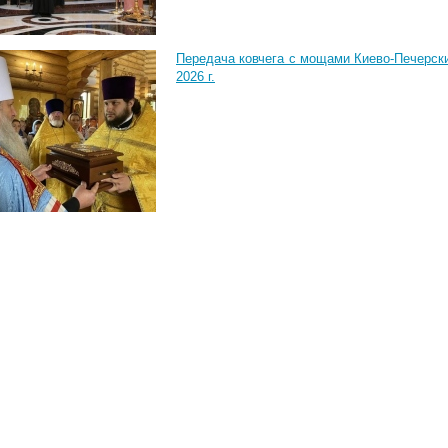
Передача ковчега с мощами Киево-Печерск
2026 г.