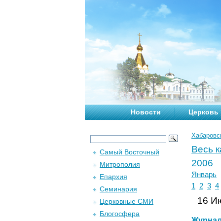
Новости
Церковь
Хабаровс
Весь 
Самый Восточный
2006
Митрополия
Январь
Епархия
1
2
3
4
Семинария
16 Ию
Церковные СМИ
Блогосфера
Журна