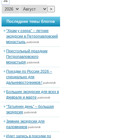
31
>
Последние темы блогов
“Храм у озера” – летние
экскурсии в Петропавловский
монастырь
palomnik
Престольный праздник
Петропавловского
монастыря
palomnik
Поездки по России 2026 –
специально для
дальневосточников !
palomnik
Большие экскурсии для всех в
феврале и марте
palomnik
“Татьянин день” – большая
экскурсия
palomnik
Зимние экскурсии для
паломников
palomnik
Идет запись в поездки по