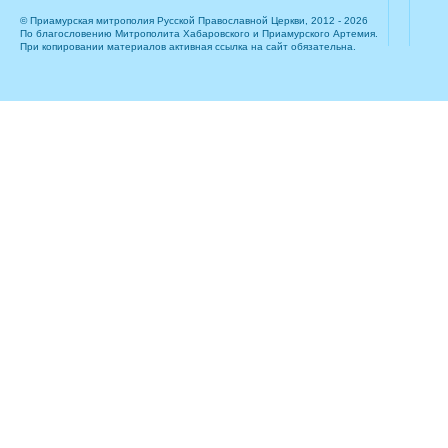
© Приамурская митрополия Русской Православной Церкви, 2012 - 2026
По благословению Митрополита Хабаровского и Приамурского Артемия.
При копировании материалов активная ссылка на сайт обязательна.