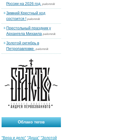
России на 2026 год.
palomnik
Зимний Крестный ход
состоится !
palomnik
Престольный праздник у
Архангела Михаила
palomnik
Золотой октябрь в
Петропавловке.
palomnik
Облако тегов
"Вера и дело"
"Душа"
"Золотой