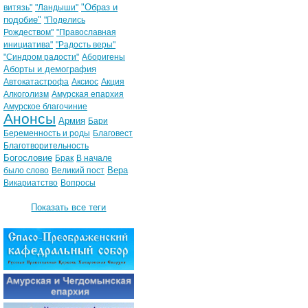
"Образ и
витязь"
"Ландыши"
подобие"
"Поделись
Рождеством"
"Православная
инициатива"
"Радость веры"
"Синдром радости"
Аборигены
Аборты и демография
Автокатастрофа
Аксиос
Акция
Алкоголизм
Амурская епархия
Амурское благочиние
Анонсы
Армия
Бари
Беременность и роды
Благовест
Благотворительность
Богословие
Брак
В начале
Вера
было слово
Великий пост
Викариатство
Вопросы
Показать все теги