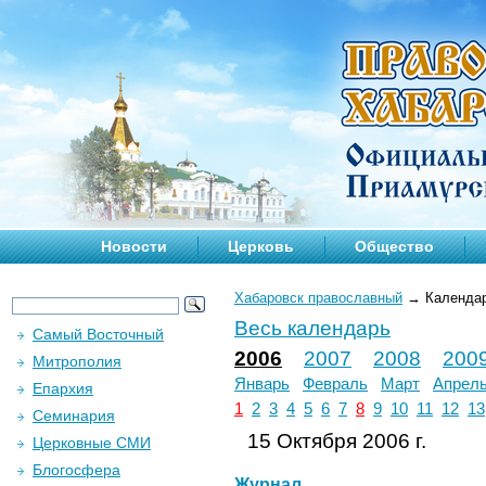
Новости
Церковь
Общество
Хабаровск православный
→
Календа
Весь календарь
Самый Восточный
2006
2007
2008
200
Митрополия
Январь
Февраль
Март
Апрел
Епархия
1
2
3
4
5
6
7
8
9
10
11
12
13
Семинария
15 Октября 2006 г.
Церковные СМИ
Блогосфера
Журнал