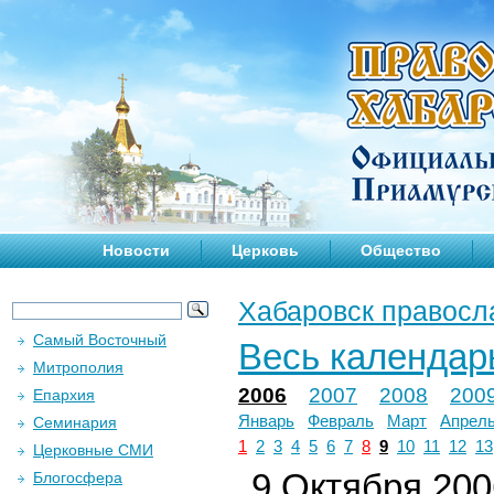
Новости
Церковь
Общество
Хабаровск правосл
Самый Восточный
Весь календар
Митрополия
2006
2007
2008
200
Епархия
Январь
Февраль
Март
Апрел
Семинария
1
2
3
4
5
6
7
8
9
10
11
12
13
Церковные СМИ
9 Октября 2006
Блогосфера