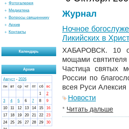
Фотогалерея
Медиатека
Журнал
Вопросы священнику
Архив
Ночное богослуже
Контакты
Ликийских в Хрис
ХАБАРОВСК. 10 о
Календарь
мощами святителя 
Частица святых 
Архив
России по благосл
Август
-
2026
всея Руси Алексия 
пн
вт
ср
чт
пт
сб
вс
1
2
Новости
3
4
5
6
7
8
9
Читать дальше
10
11
12
13
14
15
16
17
18
19
20
21
22
23
24
25
26
27
28
29
30