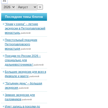
31
>
Последние темы блогов
“Храм у озера” – летние
экскурсии в Петропавловский
монастырь
palomnik
Престольный праздник
Петропавловского
монастыря
palomnik
Поездки по России 2026 –
специально для
дальневосточников !
palomnik
Большие экскурсии для всех в
феврале и марте
palomnik
“Татьянин день” – большая
экскурсия
palomnik
Зимние экскурсии для
паломников
palomnik
Идет запись в поездки по