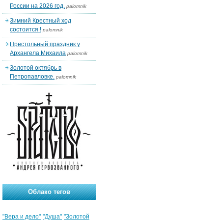
России на 2026 год.
palomnik
Зимний Крестный ход
состоится !
palomnik
Престольный праздник у
Архангела Михаила
palomnik
Золотой октябрь в
Петропавловке.
palomnik
Облако тегов
"Вера и дело"
"Душа"
"Золотой