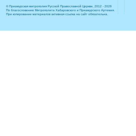
© Приамурская митрополия Русской Православной Церкви, 2012 - 2026
По благословению Митрополита Хабаровского и Приамурского Артемия.
При копировании материалов активная ссылка на сайт обязательна.