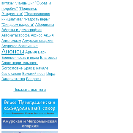
"Образ и
витязь"
"Ландыши"
подобие"
"Поделись
Рождеством"
"Православная
инициатива"
"Радость веры"
"Синдром радости"
Аборигены
Аборты и демография
Автокатастрофа
Аксиос
Акция
Алкоголизм
Амурская епархия
Амурское благочиние
Анонсы
Армия
Бари
Беременность и роды
Благовест
Благотворительность
Богословие
Брак
В начале
Вера
было слово
Великий пост
Викариатство
Вопросы
Показать все теги