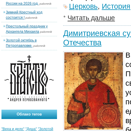
России на 2026 год.
palomnik
Церковь
,
История
Зимний Крестный ход
Читать дальше
состоится !
palomnik
Престольный праздник у
Димитриевская су
Архангела Михаила
palomnik
Отечества
Золотой октябрь в
Петропавловке.
palomnik
В
с
П
с
у
п
е
Облако тегов
в
б
"Вера и дело"
"Душа"
"Золотой