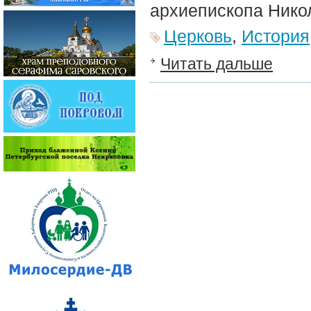
архиепископа Никол
Церковь
,
История
Читать дальше