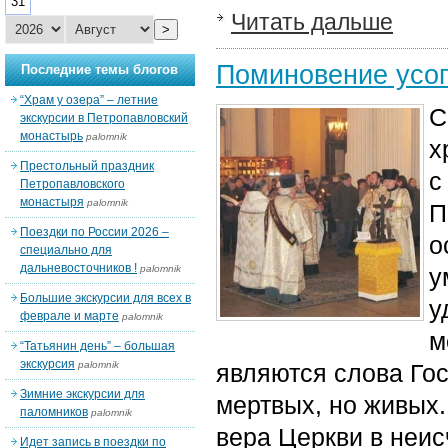
31
Читать дальше
>
Поминовение усо
Последние темы блогов
“Храм у озера” – летние
С
экскурсии в Петропавловский
монастырь
palomnik
х
Престольный праздник
с
Петропавловского
монастыря
palomnik
П
Поездки по России 2026 –
о
специально для
дальневосточников !
palomnik
у
Большие экскурсии для всех в
у
феврале и марте
palomnik
м
“Татьянин день” – большая
экскурсия
palomnik
являются слова Гос
Зимние экскурсии для
мертвых, но живых
паломников
palomnik
вера Церкви в неис
Идет запись в поездки по