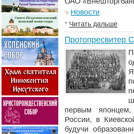
ОАО «Внешторгбан
Новости
Читать дальше
Протопресвитер 
П
о
Я
п
п
ш
первым японцем,
России, в Киевск
будучи образован