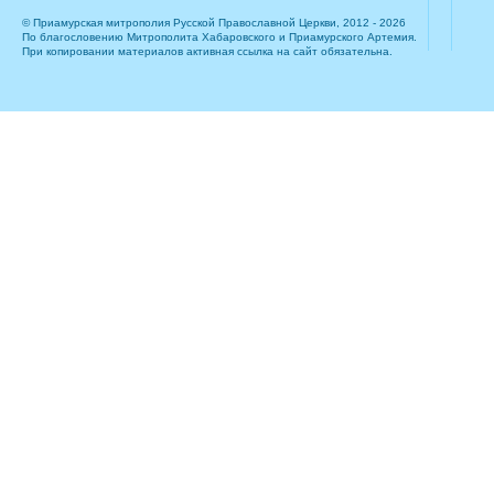
© Приамурская митрополия Русской Православной Церкви, 2012 - 2026
По благословению Митрополита Хабаровского и Приамурского Артемия.
При копировании материалов активная ссылка на сайт обязательна.