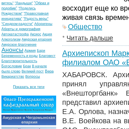
"Образ и
витязь"
"Ландыши"
восходит еще ко вр
подобие"
"Поделись
Рождеством"
"Православная
живая связь времен
инициатива"
"Радость веры"
"Синдром радости"
Аборигены
Общество
Аборты и демография
Автокатастрофа
Аксиос
Акция
Читать дальше
Алкоголизм
Амурская епархия
Амурское благочиние
Анонсы
Армия
Бари
Архиепископ Мар
Беременность и роды
Благовест
филиалом ОАО «В
Благотворительность
Богословие
Брак
В начале
Вера
было слово
Великий пост
ХАБАРОВСК. Архи
Викариатство
Вопросы
принял управл
Показать все теги
«Внешторгбанк» 
представил архиеп
Е.А. Орлова, назна
В.Е. Воейкова на 