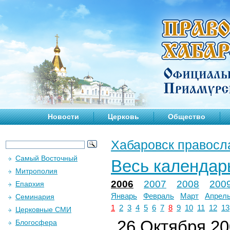
Новости
Церковь
Общество
Хабаровск правосл
Самый Восточный
Весь календар
Митрополия
2006
2007
2008
200
Епархия
Январь
Февраль
Март
Апрел
Семинария
1
2
3
4
5
6
7
8
9
10
11
12
13
Церковные СМИ
26 Октября 200
Блогосфера