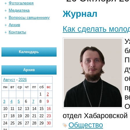
Фотогалерея
Медиатека
Журнал
Вопросы священнику
Архив
Как сделать моло
Контакты
У
б
Календарь
П
д
Архив
о
Август
-
2026
п
пн
вт
ср
чт
пт
сб
вс
1
2
в
3
4
5
6
7
8
9
О
10
11
12
13
14
15
16
отдел Хабаровской 
17
18
19
20
21
22
23
Общество
24
25
26
27
28
29
30