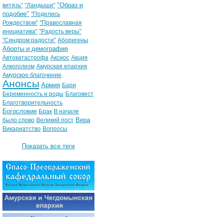
"Образ и
витязь"
"Ландыши"
подобие"
"Поделись
Рождеством"
"Православная
инициатива"
"Радость веры"
"Синдром радости"
Аборигены
Аборты и демография
Автокатастрофа
Аксиос
Акция
Алкоголизм
Амурская епархия
Амурское благочиние
Анонсы
Армия
Бари
Беременность и роды
Благовест
Благотворительность
Богословие
Брак
В начале
Вера
было слово
Великий пост
Викариатство
Вопросы
Показать все теги