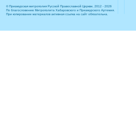
© Приамурская митрополия Русской Православной Церкви, 2012 - 2026
По благословению Митрополита Хабаровского и Приамурского Артемия.
При копировании материалов активная ссылка на сайт обязательна.