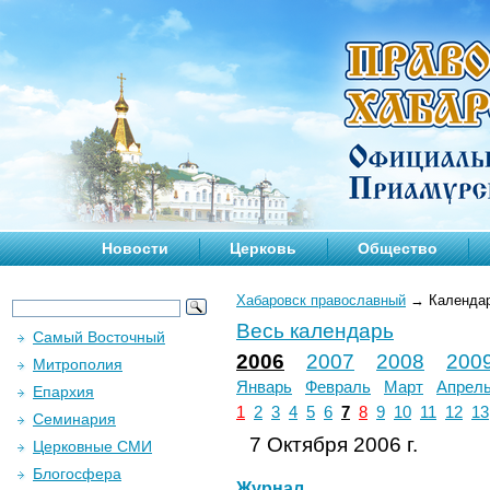
Новости
Церковь
Общество
Хабаровск православный
→
Календа
Весь календарь
Самый Восточный
2006
2007
2008
200
Митрополия
Январь
Февраль
Март
Апрел
Епархия
1
2
3
4
5
6
7
8
9
10
11
12
13
Семинария
7 Октября 2006 г.
Церковные СМИ
Блогосфера
Журнал