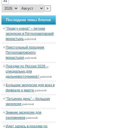
31
>
Последние темы блогов
“Храм у озера” – летние
экскурсии в Петропавловский
монастырь
palomnik
Престольный праздник
Петропавловского
монастыря
palomnik
Поездки по России 2026 –
специально для
дальневосточников !
palomnik
Большие экскурсии для всех в
феврале и марте
palomnik
“Татьянин день” – большая
экскурсия
palomnik
Зимние экскурсии для
паломников
palomnik
Идет запись в поездки по