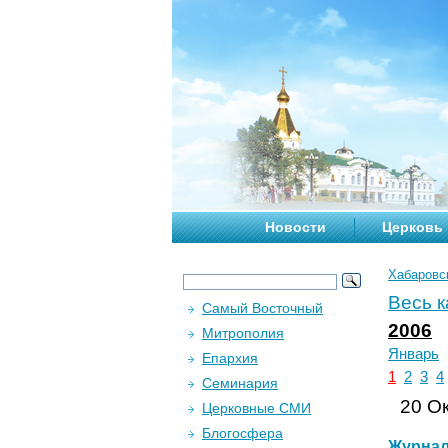
Новости
Церковь
Хабаровс
Весь 
Самый Восточный
2006
Митрополия
Январь
Епархия
1
2
3
4
Семинария
20 Ок
Церковные СМИ
Блогосфера
Журна