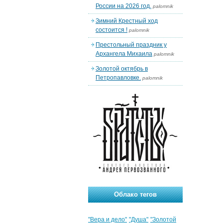
России на 2026 год.
palomnik
Зимний Крестный ход
состоится !
palomnik
Престольный праздник у
Архангела Михаила
palomnik
Золотой октябрь в
Петропавловке.
palomnik
Облако тегов
"Вера и дело"
"Душа"
"Золотой