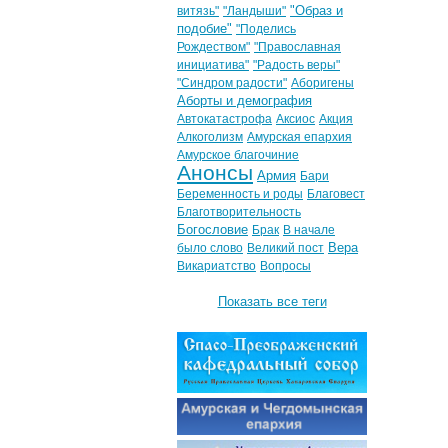
"Образ и
витязь"
"Ландыши"
подобие"
"Поделись
Рождеством"
"Православная
инициатива"
"Радость веры"
"Синдром радости"
Аборигены
Аборты и демография
Автокатастрофа
Аксиос
Акция
Алкоголизм
Амурская епархия
Амурское благочиние
Анонсы
Армия
Бари
Беременность и роды
Благовест
Благотворительность
Богословие
Брак
В начале
Вера
было слово
Великий пост
Викариатство
Вопросы
Показать все теги