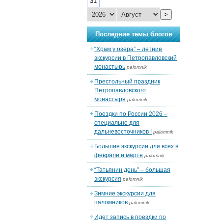
31
>
Последние темы блогов
“Храм у озера” – летние
экскурсии в Петропавловский
монастырь
palomnik
Престольный праздник
Петропавловского
монастыря
palomnik
Поездки по России 2026 –
специально для
дальневосточников !
palomnik
Большие экскурсии для всех в
феврале и марте
palomnik
“Татьянин день” – большая
экскурсия
palomnik
Зимние экскурсии для
паломников
palomnik
Идет запись в поездки по