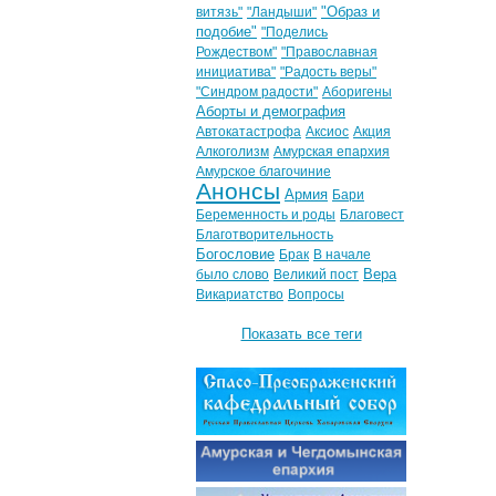
"Образ и
витязь"
"Ландыши"
подобие"
"Поделись
Рождеством"
"Православная
инициатива"
"Радость веры"
"Синдром радости"
Аборигены
Аборты и демография
Автокатастрофа
Аксиос
Акция
Алкоголизм
Амурская епархия
Амурское благочиние
Анонсы
Армия
Бари
Беременность и роды
Благовест
Благотворительность
Богословие
Брак
В начале
Вера
было слово
Великий пост
Викариатство
Вопросы
Показать все теги