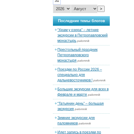
31
>
Последние темы блогов
“Храм у озера” – летние
экскурсии в Петропавловский
монастырь
palomnik
Престольный праздник
Петропавловского
монастыря
palomnik
Поездки по России 2026 –
специально для
дальневосточников !
palomnik
Большие экскурсии для всех в
феврале и марте
palomnik
“Татьянин день” – большая
экскурсия
palomnik
Зимние экскурсии для
паломников
palomnik
Идет запись в поездки по