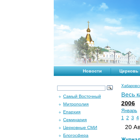
Новости
Церковь
Хабаровс
Весь 
Самый Восточный
2006
Митрополия
Январь
Епархия
1
2
3
4
Семинария
20 Ав
Церковные СМИ
Блогосфера
Журна