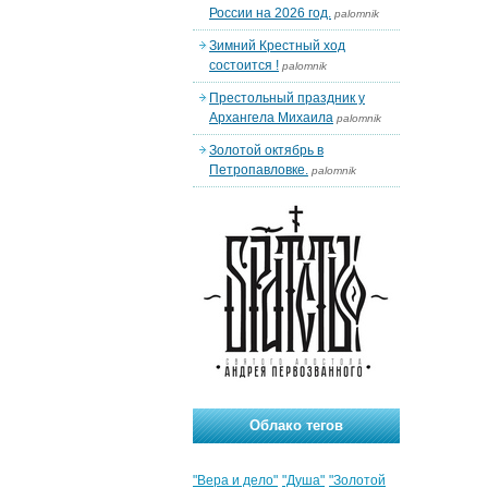
России на 2026 год.
palomnik
Зимний Крестный ход
состоится !
palomnik
Престольный праздник у
Архангела Михаила
palomnik
Золотой октябрь в
Петропавловке.
palomnik
Облако тегов
"Вера и дело"
"Душа"
"Золотой