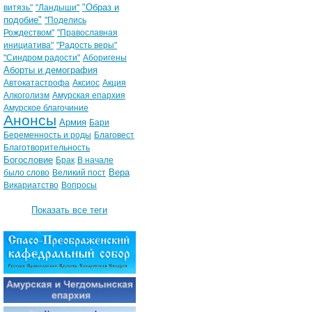
"Образ и
витязь"
"Ландыши"
подобие"
"Поделись
Рождеством"
"Православная
инициатива"
"Радость веры"
"Синдром радости"
Аборигены
Аборты и демография
Автокатастрофа
Аксиос
Акция
Алкоголизм
Амурская епархия
Амурское благочиние
Анонсы
Армия
Бари
Беременность и роды
Благовест
Благотворительность
Богословие
Брак
В начале
Вера
было слово
Великий пост
Викариатство
Вопросы
Показать все теги