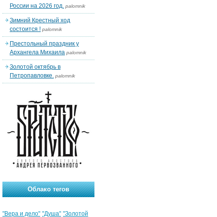
России на 2026 год.
palomnik
Зимний Крестный ход
состоится !
palomnik
Престольный праздник у
Архангела Михаила
palomnik
Золотой октябрь в
Петропавловке.
palomnik
Облако тегов
"Вера и дело"
"Душа"
"Золотой