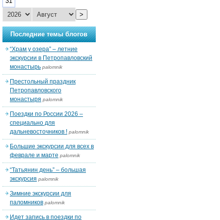
31
>
Последние темы блогов
“Храм у озера” – летние
экскурсии в Петропавловский
монастырь
palomnik
Престольный праздник
Петропавловского
монастыря
palomnik
Поездки по России 2026 –
специально для
дальневосточников !
palomnik
Большие экскурсии для всех в
феврале и марте
palomnik
“Татьянин день” – большая
экскурсия
palomnik
Зимние экскурсии для
паломников
palomnik
Идет запись в поездки по