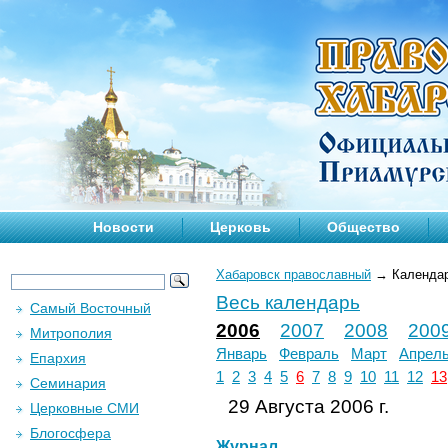
Новости
Церковь
Общество
Хабаровск православный
→
Календа
Весь календарь
Самый Восточный
2006
2007
2008
200
Митрополия
Январь
Февраль
Март
Апрел
Епархия
1
2
3
4
5
6
7
8
9
10
11
12
13
Семинария
29 Августа 2006 г.
Церковные СМИ
Блогосфера
Журнал