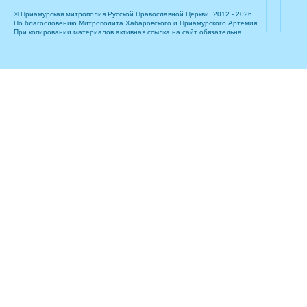
© Приамурская митрополия Русской Православной Церкви, 2012 - 2026
По благословению Митрополита Хабаровского и Приамурского Артемия.
При копировании материалов активная ссылка на сайт обязательна.