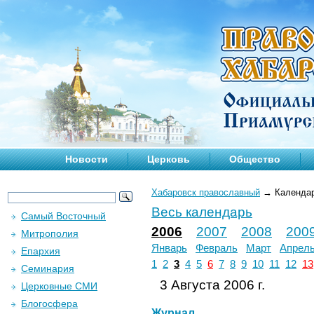
Новости
Церковь
Общество
Хабаровск православный
→
Календа
Весь календарь
Самый Восточный
2006
2007
2008
200
Митрополия
Январь
Февраль
Март
Апрел
Епархия
1
2
3
4
5
6
7
8
9
10
11
12
13
Семинария
3 Августа 2006 г.
Церковные СМИ
Блогосфера
Журнал