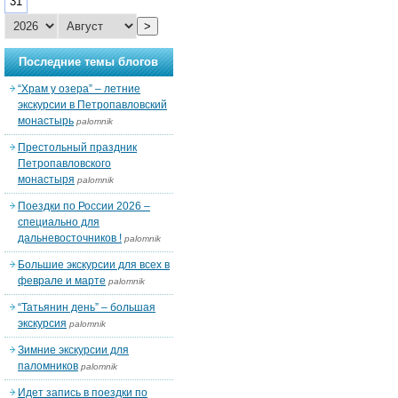
31
>
Последние темы блогов
“Храм у озера” – летние
экскурсии в Петропавловский
монастырь
palomnik
Престольный праздник
Петропавловского
монастыря
palomnik
Поездки по России 2026 –
специально для
дальневосточников !
palomnik
Большие экскурсии для всех в
феврале и марте
palomnik
“Татьянин день” – большая
экскурсия
palomnik
Зимние экскурсии для
паломников
palomnik
Идет запись в поездки по