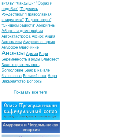
"Образ и
витязь"
"Ландыши"
подобие"
"Поделись
Рождеством"
"Православная
инициатива"
"Радость веры"
"Синдром радости"
Аборигены
Аборты и демография
Автокатастрофа
Аксиос
Акция
Алкоголизм
Амурская епархия
Амурское благочиние
Анонсы
Армия
Бари
Беременность и роды
Благовест
Благотворительность
Богословие
Брак
В начале
Вера
было слово
Великий пост
Викариатство
Вопросы
Показать все теги