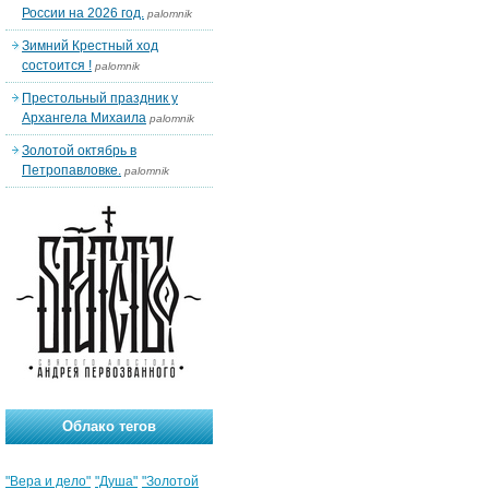
России на 2026 год.
palomnik
Зимний Крестный ход
состоится !
palomnik
Престольный праздник у
Архангела Михаила
palomnik
Золотой октябрь в
Петропавловке.
palomnik
Облако тегов
"Вера и дело"
"Душа"
"Золотой