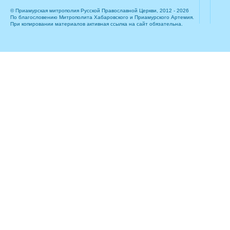
© Приамурская митрополия Русской Православной Церкви, 2012 - 2026
По благословению Митрополита Хабаровского и Приамурского Артемия.
При копировании материалов активная ссылка на сайт обязательна.