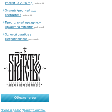
России на 2026 год.
palomnik
Зимний Крестный ход
состоится !
palomnik
Престольный праздник у
Архангела Михаила
palomnik
Золотой октябрь в
Петропавловке.
palomnik
Облако тегов
"Вера и дело"
"Душа"
"Золотой