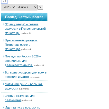
31
>
Последние темы блогов
“Храм у озера” – летние
экскурсии в Петропавловский
монастырь
palomnik
Престольный праздник
Петропавловского
монастыря
palomnik
Поездки по России 2026 –
специально для
дальневосточников !
palomnik
Большие экскурсии для всех в
феврале и марте
palomnik
“Татьянин день” – большая
экскурсия
palomnik
Зимние экскурсии для
паломников
palomnik
Идет запись в поездки по