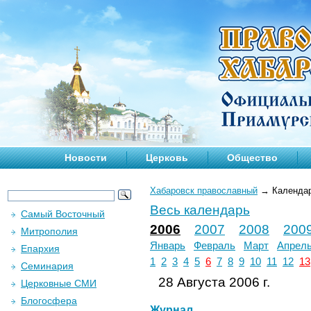
Новости
Церковь
Общество
Хабаровск православный
→
Календа
Весь календарь
Самый Восточный
2006
2007
2008
200
Митрополия
Январь
Февраль
Март
Апрел
Епархия
1
2
3
4
5
6
7
8
9
10
11
12
13
Семинария
28 Августа 2006 г.
Церковные СМИ
Блогосфера
Журнал