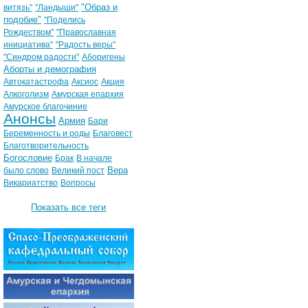
"Образ и
витязь"
"Ландыши"
подобие"
"Поделись
Рождеством"
"Православная
инициатива"
"Радость веры"
"Синдром радости"
Аборигены
Аборты и демография
Автокатастрофа
Аксиос
Акция
Алкоголизм
Амурская епархия
Амурское благочиние
Анонсы
Армия
Бари
Беременность и роды
Благовест
Благотворительность
Богословие
Брак
В начале
Вера
было слово
Великий пост
Викариатство
Вопросы
Показать все теги