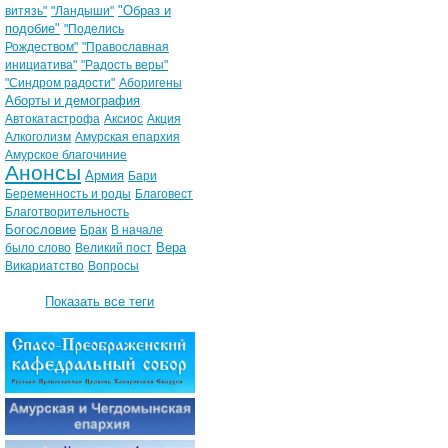
"Образ и
витязь"
"Ландыши"
подобие"
"Поделись
Рождеством"
"Православная
инициатива"
"Радость веры"
"Синдром радости"
Аборигены
Аборты и демография
Автокатастрофа
Аксиос
Акция
Алкоголизм
Амурская епархия
Амурское благочиние
Анонсы
Армия
Бари
Беременность и роды
Благовест
Благотворительность
Богословие
Брак
В начале
Вера
было слово
Великий пост
Викариатство
Вопросы
Показать все теги