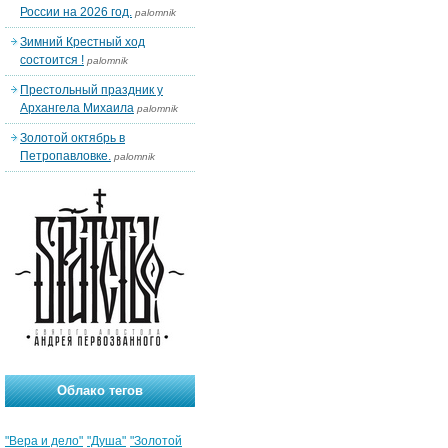
России на 2026 год.
palomnik
Зимний Крестный ход
состоится !
palomnik
Престольный праздник у
Архангела Михаила
palomnik
Золотой октябрь в
Петропавловке.
palomnik
Облако тегов
"Вера и дело"
"Душа"
"Золотой