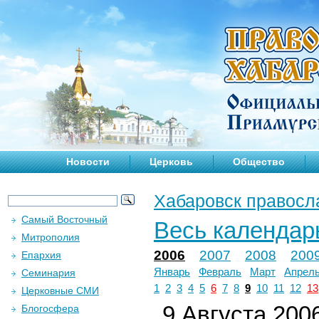
Новости
Церковь
Общество
Хабаровск правосл
Самый Восточный
Весь календар
Митрополия
2006
2007
2008
200
Епархия
Январь
Февраль
Март
Апрел
Семинария
1
2
3
4
5
6
7
8
9
10
11
12
13
Церковные СМИ
9 Августа 2006
Блогосфера