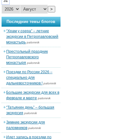
31
>
Последние темы блогов
“Храм у озера” – летние
экскурсии в Петропавловский
монастырь
palomnik
Престольный праздник
Петропавловского
монастыря
palomnik
Поездки по России 2026 –
специально для
дальневосточников !
palomnik
Большие экскурсии для всех в
феврале и марте
palomnik
“Татьянин день” – большая
экскурсия
palomnik
Зимние экскурсии для
паломников
palomnik
Идет запись в поездки по