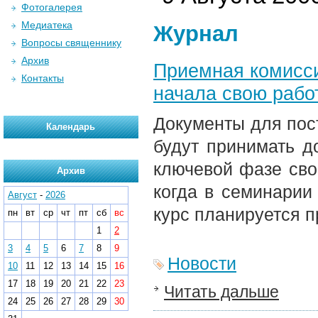
Фотогалерея
Медиатека
Журнал
Вопросы священнику
Архив
Приемная комисс
Контакты
начала свою рабо
Документы для пос
Календарь
будут принимать д
ключевой фазе свое
Архив
когда в семинарии
Август
-
2026
курс планируется п
пн
вт
ср
чт
пт
сб
вс
1
2
3
4
5
6
7
8
9
Новости
10
11
12
13
14
15
16
17
18
19
20
21
22
23
Читать дальше
24
25
26
27
28
29
30