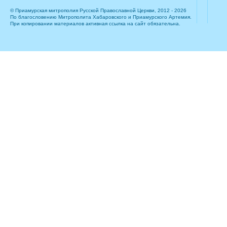
© Приамурская митрополия Русской Православной Церкви, 2012 - 2026
По благословению Митрополита Хабаровского и Приамурского Артемия.
При копировании материалов активная ссылка на сайт обязательна.