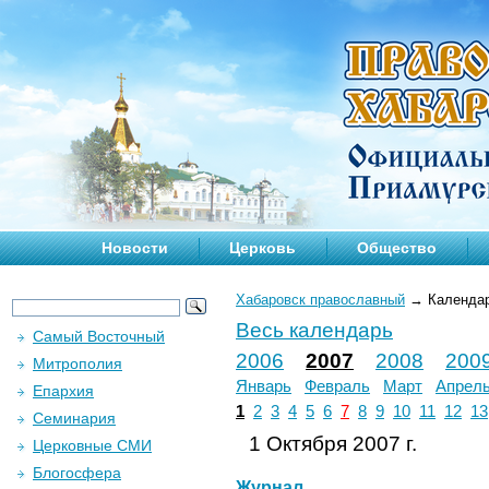
Новости
Церковь
Общество
Хабаровск православный
→
Календа
Весь календарь
Самый Восточный
2006
2007
2008
200
Митрополия
Январь
Февраль
Март
Апрел
Епархия
1
2
3
4
5
6
7
8
9
10
11
12
13
Семинария
1 Октября 2007 г.
Церковные СМИ
Блогосфера
Журнал