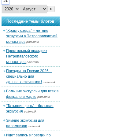
31
>
Последние темы блогов
“Храм у озера” – летние
экскурсии в Петропавловский
монастырь
palomnik
Престольный праздник
Петропавловского
монастыря
palomnik
Поездки по России 2026 –
специально для
дальневосточников !
palomnik
Большие экскурсии для всех в
феврале и марте
palomnik
“Татьянин день” – большая
экскурсия
palomnik
Зимние экскурсии для
паломников
palomnik
Идет запись в поездки по