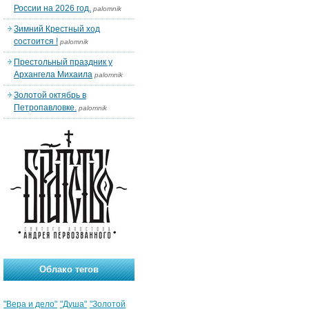
России на 2026 год.
palomnik
Зимний Крестный ход
состоится !
palomnik
Престольный праздник у
Архангела Михаила
palomnik
Золотой октябрь в
Петропавловке.
palomnik
Облако тегов
"Вера и дело"
"Душа"
"Золотой