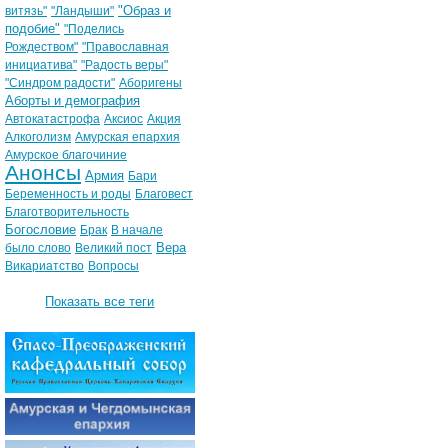
"Образ и
витязь"
"Ландыши"
подобие"
"Поделись
Рождеством"
"Православная
инициатива"
"Радость веры"
"Синдром радости"
Аборигены
Аборты и демография
Автокатастрофа
Аксиос
Акция
Алкоголизм
Амурская епархия
Амурское благочиние
Анонсы
Армия
Бари
Беременность и роды
Благовест
Благотворительность
Богословие
Брак
В начале
Вера
было слово
Великий пост
Викариатство
Вопросы
Показать все теги