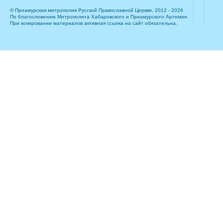
© Приамурская митрополия Русской Православной Церкви, 2012 - 2026
По благословению Митрополита Хабаровского и Приамурского Артемия.
При копировании материалов активная ссылка на сайт обязательна.