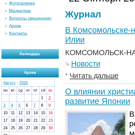
Фотогалерея
Медиатека
Журнал
Вопросы священнику
Архив
В Комсомольске-н
Контакты
Илии
КОМСОМОЛЬСК-НА
Календарь
Новости
Архив
Читать дальше
Август
-
2026
О влиянии христи
пн
вт
ср
чт
пт
сб
вс
1
2
развитие Японии
3
4
5
6
7
8
9
В
10
11
12
13
14
15
16
17
18
19
20
21
22
23
р
24
25
26
27
28
29
30
м