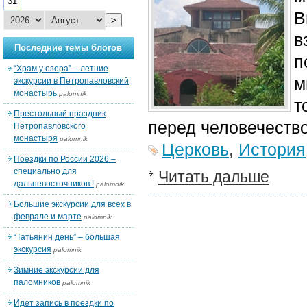
31
В
>
в
Последние темы блогов
п
“Храм у озера” – летние
м
экскурсии в Петропавловский
монастырь
palomnik
т
Престольный праздник
перед человечеств
Петропавловского
монастыря
palomnik
Церковь
,
История
Поездки по России 2026 –
специально для
Читать дальше
дальневосточников !
palomnik
Большие экскурсии для всех в
феврале и марте
palomnik
“Татьянин день” – большая
экскурсия
palomnik
Зимние экскурсии для
паломников
palomnik
Идет запись в поездки по