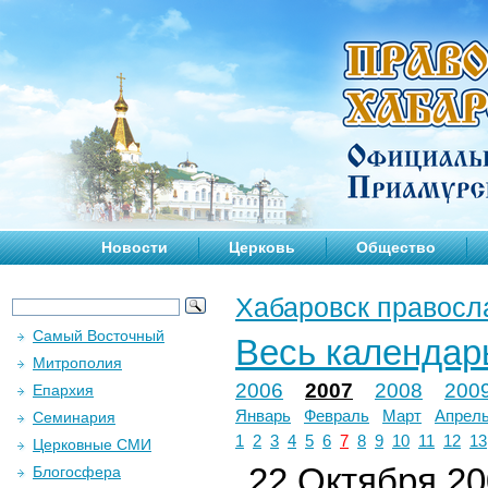
Новости
Церковь
Общество
Хабаровск правосл
Самый Восточный
Весь календар
Митрополия
2006
2007
2008
200
Епархия
Январь
Февраль
Март
Апрел
Семинария
1
2
3
4
5
6
7
8
9
10
11
12
13
Церковные СМИ
22 Октября 200
Блогосфера