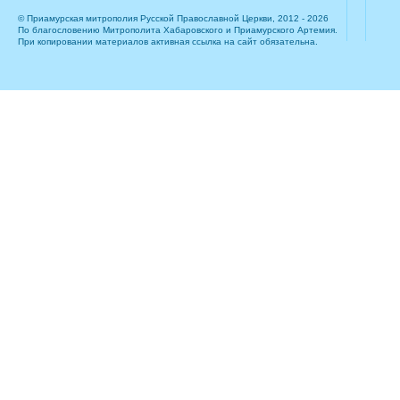
© Приамурская митрополия Русской Православной Церкви, 2012 - 2026
По благословению Митрополита Хабаровского и Приамурского Артемия.
При копировании материалов активная ссылка на сайт обязательна.