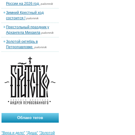
России на 2026 год.
palomnik
Зимний Крестный ход
состоится !
palomnik
Престольный праздник у
Архангела Михаила
palomnik
Золотой октябрь в
Петропавловке.
palomnik
Облако тегов
"Вера и дело"
"Душа"
"Золотой