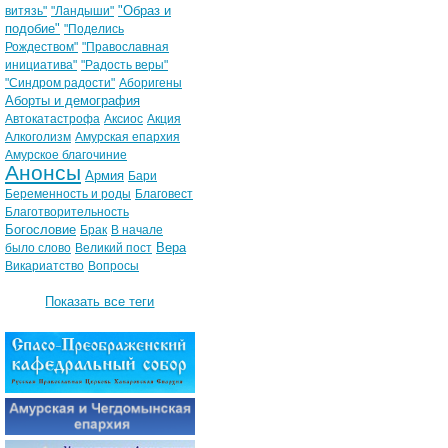
"Образ и
витязь"
"Ландыши"
подобие"
"Поделись
Рождеством"
"Православная
инициатива"
"Радость веры"
"Синдром радости"
Аборигены
Аборты и демография
Автокатастрофа
Аксиос
Акция
Алкоголизм
Амурская епархия
Амурское благочиние
Анонсы
Армия
Бари
Беременность и роды
Благовест
Благотворительность
Богословие
Брак
В начале
Вера
было слово
Великий пост
Викариатство
Вопросы
Показать все теги