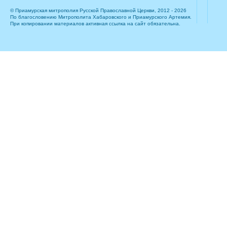
© Приамурская митрополия Русской Православной Церкви, 2012 - 2026
По благословению Митрополита Хабаровского и Приамурского Артемия.
При копировании материалов активная ссылка на сайт обязательна.