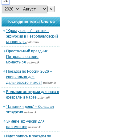
31
>
Последние темы блогов
“Храм у озера” – летние
экскурсии в Петропавловский
монастырь
palomnik
Престольный праздник
Петропавловского
монастыря
palomnik
Поездки по России 2026 –
специально для
дальневосточников !
palomnik
Большие экскурсии для всех в
феврале и марте
palomnik
“Татьянин день” – большая
экскурсия
palomnik
Зимние экскурсии для
паломников
palomnik
Идет запись в поездки по