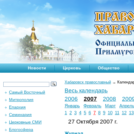
Новости
Церковь
Общество
Хабаровск православный
→
Календа
Весь календарь
Самый Восточный
2006
2007
2008
200
Митрополия
Январь
Февраль
Март
Апрел
Епархия
1
2
3
4
5
6
7
8
9
10
11
12
13
Семинария
27 Октября 2007 г.
Церковные СМИ
Блогосфера
Журнал