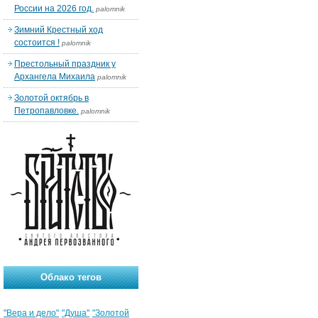
России на 2026 год.
palomnik
Зимний Крестный ход
состоится !
palomnik
Престольный праздник у
Архангела Михаила
palomnik
Золотой октябрь в
Петропавловке.
palomnik
Облако тегов
"Вера и дело"
"Душа"
"Золотой