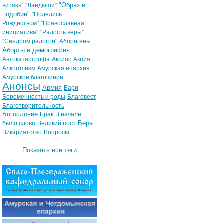
"Образ и
витязь"
"Ландыши"
подобие"
"Поделись
Рождеством"
"Православная
инициатива"
"Радость веры"
"Синдром радости"
Аборигены
Аборты и демография
Автокатастрофа
Аксиос
Акция
Алкоголизм
Амурская епархия
Амурское благочиние
Анонсы
Армия
Бари
Беременность и роды
Благовест
Благотворительность
Богословие
Брак
В начале
Вера
было слово
Великий пост
Викариатство
Вопросы
Показать все теги