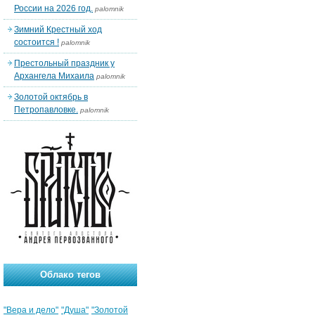
России на 2026 год.
palomnik
Зимний Крестный ход
состоится !
palomnik
Престольный праздник у
Архангела Михаила
palomnik
Золотой октябрь в
Петропавловке.
palomnik
Облако тегов
"Вера и дело"
"Душа"
"Золотой