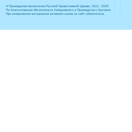
© Приамурская митрополия Русской Православной Церкви, 2012 - 2026
По благословению Митрополита Хабаровского и Приамурского Артемия.
При копировании материалов активная ссылка на сайт обязательна.