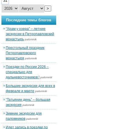
31
>
Последние темы блогов
“Храм у озера” – летние
экскурсии в Петропавловский
монастырь
palomnik
Престольный праздник
Петропавловского
монастыря
palomnik
Поездки по России 2026 –
специально для
дальневосточников !
palomnik
Большие экскурсии для всех в
феврале и марте
palomnik
“Татьянин день” – большая
экскурсия
palomnik
Зимние экскурсии для
паломников
palomnik
Идет запись в поездки по