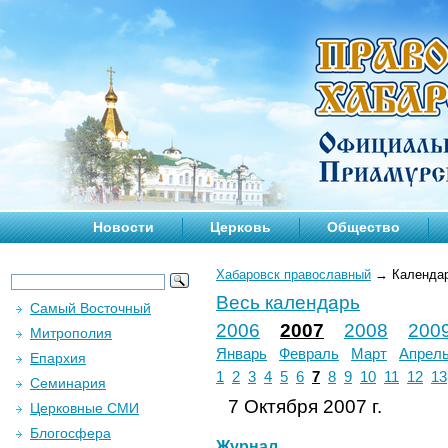
Новости
Церковь
Общество
Хабаровск православный
→
Календа
Весь календарь
Самый Восточный
2006
2007
2008
200
Митрополия
Январь
Февраль
Март
Апрел
Епархия
1
2
3
4
5
6
7
8
9
10
11
12
13
Семинария
7 Октября 2007 г.
Церковные СМИ
Блогосфера
Журнал