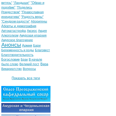
"Образ и
витязь"
"Ландыши"
подобие"
"Поделись
Рождеством"
"Православная
инициатива"
"Радость веры"
"Синдром радости"
Аборигены
Аборты и демография
Автокатастрофа
Аксиос
Акция
Алкоголизм
Амурская епархия
Амурское благочиние
Анонсы
Армия
Бари
Беременность и роды
Благовест
Благотворительность
Богословие
Брак
В начале
Вера
было слово
Великий пост
Викариатство
Вопросы
Показать все теги