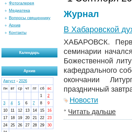
Фотогалерея
Медиатека
Журнал
Вопросы священнику
Архив
В Хабаровской ду
Контакты
ХАБАРОВСК. Перв
семинарии началс
Календарь
Божественной литу
кафедрального собо
Архив
окончании Литу
Август
-
2026
праздничный завтра
пн
вт
ср
чт
пт
сб
вс
1
2
Новости
3
4
5
6
7
8
9
Читать дальше
10
11
12
13
14
15
16
17
18
19
20
21
22
23
24
25
26
27
28
29
30