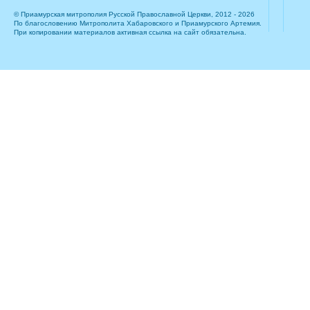
© Приамурская митрополия Русской Православной Церкви, 2012 - 2026
По благословению Митрополита Хабаровского и Приамурского Артемия.
При копировании материалов активная ссылка на сайт обязательна.