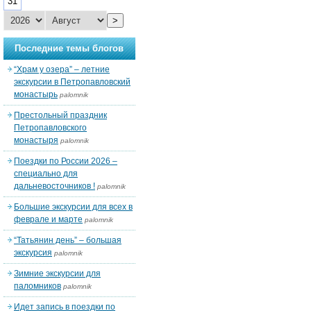
31
>
Последние темы блогов
“Храм у озера” – летние
экскурсии в Петропавловский
монастырь
palomnik
Престольный праздник
Петропавловского
монастыря
palomnik
Поездки по России 2026 –
специально для
дальневосточников !
palomnik
Большие экскурсии для всех в
феврале и марте
palomnik
“Татьянин день” – большая
экскурсия
palomnik
Зимние экскурсии для
паломников
palomnik
Идет запись в поездки по