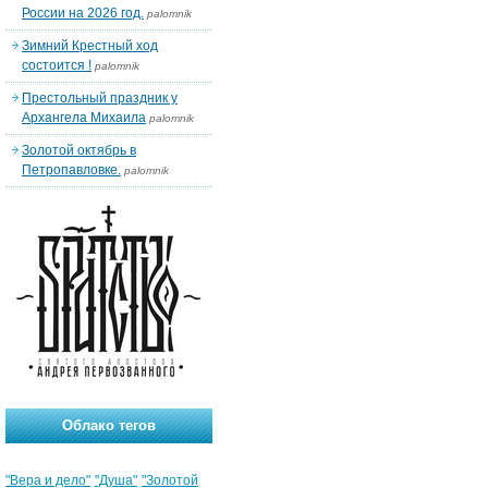
России на 2026 год.
palomnik
Зимний Крестный ход
состоится !
palomnik
Престольный праздник у
Архангела Михаила
palomnik
Золотой октябрь в
Петропавловке.
palomnik
Облако тегов
"Вера и дело"
"Душа"
"Золотой