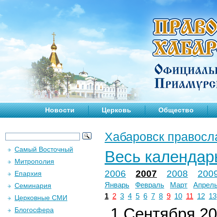
Новости
Церковь
Общество
Хабаровск правосл
Самый Восточный
Весь календар
Митрополия
2006
2007
2008
200
Епархия
Январь
Февраль
Март
Апрел
Семинария
1
2
3
4
5
6
7
8
9
10
11
12
13
Церковные СМИ
1 Сентября 200
Блогосфера