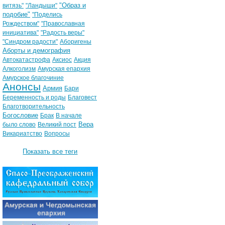
"Образ и
витязь"
"Ландыши"
подобие"
"Поделись
Рождеством"
"Православная
инициатива"
"Радость веры"
"Синдром радости"
Аборигены
Аборты и демография
Автокатастрофа
Аксиос
Акция
Алкоголизм
Амурская епархия
Амурское благочиние
Анонсы
Армия
Бари
Беременность и роды
Благовест
Благотворительность
Богословие
Брак
В начале
Вера
было слово
Великий пост
Викариатство
Вопросы
Показать все теги