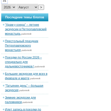
31
>
Последние темы блогов
“Храм у озера” – летние
экскурсии в Петропавловский
монастырь
palomnik
Престольный праздник
Петропавловского
монастыря
palomnik
Поездки по России 2026 –
специально для
дальневосточников !
palomnik
Большие экскурсии для всех в
феврале и марте
palomnik
“Татьянин день” – большая
экскурсия
palomnik
Зимние экскурсии для
паломников
palomnik
Идет запись в поездки по