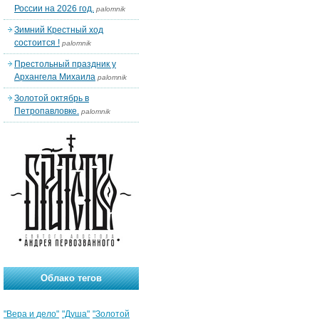
России на 2026 год.
palomnik
Зимний Крестный ход
состоится !
palomnik
Престольный праздник у
Архангела Михаила
palomnik
Золотой октябрь в
Петропавловке.
palomnik
Облако тегов
"Вера и дело"
"Душа"
"Золотой