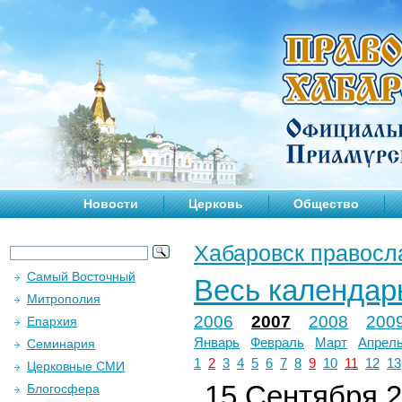
Новости
Церковь
Общество
Хабаровск правосл
Самый Восточный
Весь календар
Митрополия
2006
2007
2008
200
Епархия
Январь
Февраль
Март
Апрел
Семинария
1
2
3
4
5
6
7
8
9
10
11
12
13
Церковные СМИ
15 Сентября 2
Блогосфера