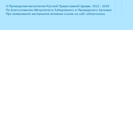
© Приамурская митрополия Русской Православной Церкви, 2012 - 2026
По благословению Митрополита Хабаровского и Приамурского Артемия.
При копировании материалов активная ссылка на сайт обязательна.