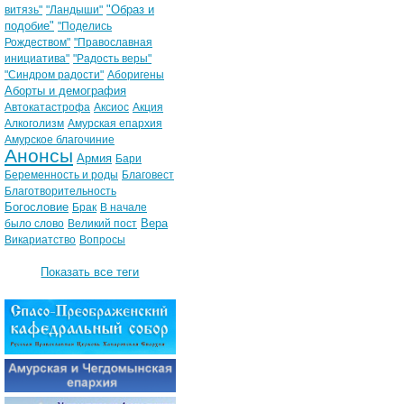
"Образ и
витязь"
"Ландыши"
подобие"
"Поделись
Рождеством"
"Православная
инициатива"
"Радость веры"
"Синдром радости"
Аборигены
Аборты и демография
Автокатастрофа
Аксиос
Акция
Алкоголизм
Амурская епархия
Амурское благочиние
Анонсы
Армия
Бари
Беременность и роды
Благовест
Благотворительность
Богословие
Брак
В начале
Вера
было слово
Великий пост
Викариатство
Вопросы
Показать все теги