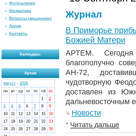
Фотогалерея
Медиатека
Журнал
Вопросы священнику
Архив
В Приморье прибы
Контакты
Божией Матери
АРТЕМ. Сегодня
Календарь
благополучно сов
АН-72, достави
Архив
чудотворную Феодо
Август
-
2026
доставлен из Южн
пн
вт
ср
чт
пт
сб
вс
1
2
дальневосточным е
3
4
5
6
7
8
9
Новости
10
11
12
13
14
15
16
17
18
19
20
21
22
23
Читать дальше
24
25
26
27
28
29
30