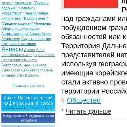
п
"Образ и
витязь"
"Ландыши"
Р
подобие"
"Поделись
Рождеством"
"Православная
над гражданами ил
инициатива"
"Радость веры"
"Синдром радости"
Аборигены
побуждением гражд
Аборты и демография
Автокатастрофа
Аксиос
Акция
обязанностей или 
Алкоголизм
Амурская епархия
Территория Дальне
Амурское благочиние
Анонсы
Армия
Бари
представителей не
Беременность и роды
Благовест
Благотворительность
Используя географи
Богословие
Брак
В начале
Вера
было слово
Великий пост
имеющие корейское
Викариатство
Вопросы
стали активно про
Показать все теги
территории Российс
Общество
Читать дальше