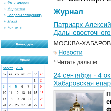
Фотогалерея
Медиатека
Журнал
Вопросы священнику
Архив
Патриарх Алексий
Контакты
Дальневосточног
МОСКВА-ХАБАРОВ
Календарь
Новости
Архив
Читать дальше
Август
-
2026
24 сентября - 4 ок
пн
вт
ср
чт
пт
сб
вс
1
2
Хабаровская епар
3
4
5
6
7
8
9
П
10
11
12
13
14
15
16
17
18
19
20
21
22
23
е
24
25
26
27
28
29
30
Ф