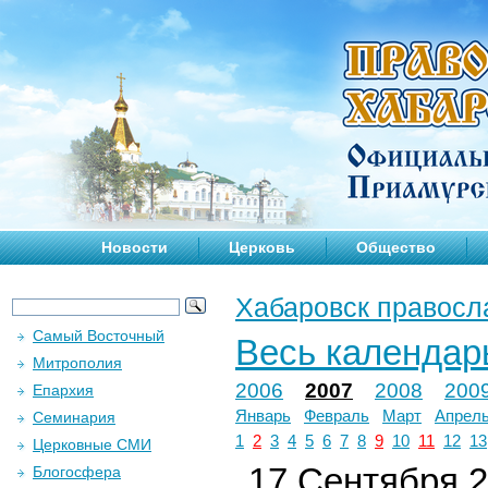
Новости
Церковь
Общество
Хабаровск правосл
Самый Восточный
Весь календар
Митрополия
2006
2007
2008
200
Епархия
Январь
Февраль
Март
Апрел
Семинария
1
2
3
4
5
6
7
8
9
10
11
12
13
Церковные СМИ
17 Сентября 2
Блогосфера