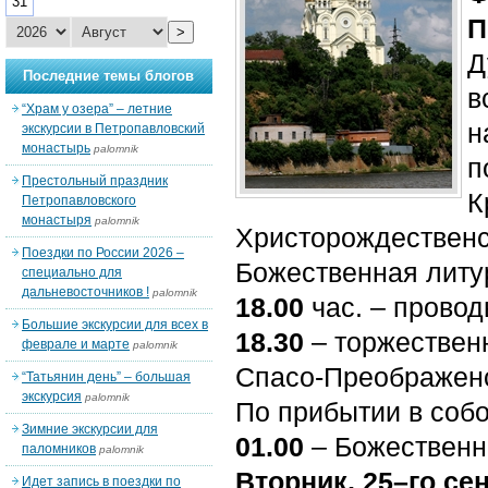
31
П
>
Д
Последние темы блогов
в
“Храм у озера” – летние
н
экскурсии в Петропавловский
монастырь
palomnik
п
Престольный праздник
К
Петропавловского
монастыря
palomnik
Христорождественс
Поездки по России 2026 –
Божественная литу
специально для
дальневосточников !
palomnik
18.00
час. – провод
Большие экскурсии для всех в
18.30
– торжествен
феврале и марте
palomnik
Спасо-Преображенс
“Татьянин день” – большая
экскурсия
palomnik
По прибытии в соб
Зимние экскурсии для
01.00
– Божественн
паломников
palomnik
Вторник, 25–го сен
Идет запись в поездки по