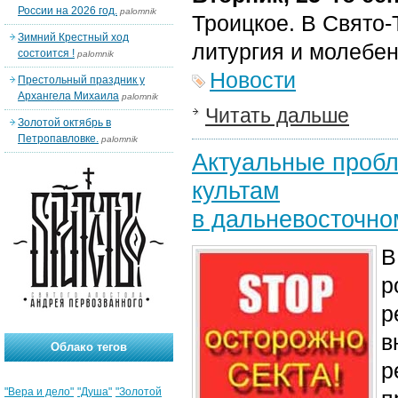
России на 2026 год.
palomnik
Троицкое. В Свято
Зимний Крестный ход
литургия и молебен
состоится !
palomnik
Новости
Престольный праздник у
Архангела Михаила
palomnik
Читать дальше
Золотой октябрь в
Петропавловке.
palomnik
Актуальные проб
культам
в дальневосточно
В
р
р
в
Облако тегов
р
"Вера и дело"
"Душа"
"Золотой