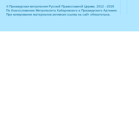
© Приамурская митрополия Русской Православной Церкви, 2012 - 2026
По благословению Митрополита Хабаровского и Приамурского Артемия.
При копировании материалов активная ссылка на сайт обязательна.