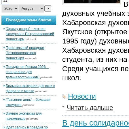
31
В
>
духовных учебных 
Последние темы блогов
Хабаровская духовн
“Храм у озера” – летние
Якутское (открытое
экскурсии в Петропавловский
1995 году) духовны
монастырь
palomnik
Престольный праздник
Хабаровская духовн
Петропавловского
студента, из них на
монастыря
palomnik
Среди учащихся пе
Поездки по России 2026 –
специально для
школ.
дальневосточников !
palomnik
Большие экскурсии для всех в
феврале и марте
palomnik
Новости
“Татьянин день” – большая
экскурсия
palomnik
Читать дальше
Зимние экскурсии для
паломников
palomnik
В день солидарно
Идет запись в поездки по