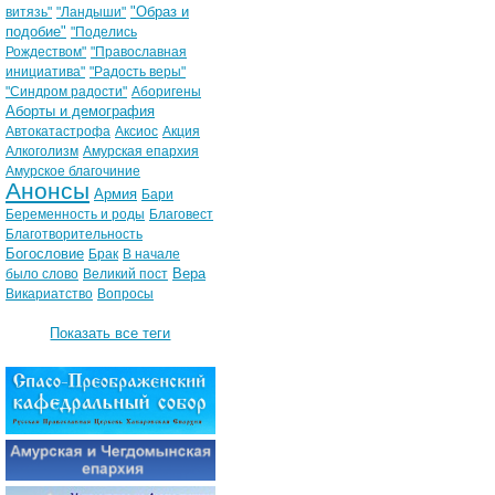
"Образ и
витязь"
"Ландыши"
подобие"
"Поделись
Рождеством"
"Православная
инициатива"
"Радость веры"
"Синдром радости"
Аборигены
Аборты и демография
Автокатастрофа
Аксиос
Акция
Алкоголизм
Амурская епархия
Амурское благочиние
Анонсы
Армия
Бари
Беременность и роды
Благовест
Благотворительность
Богословие
Брак
В начале
Вера
было слово
Великий пост
Викариатство
Вопросы
Показать все теги