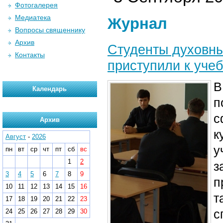
Фотогалерея
Медиатека
Журнал
Вопросы священнику
Архив
Студенты духовны
Контакты
приступили к уче
В
Календарь
п
с
Архив
к
Август
-
2026
у
пн
вт
ср
чт
пт
сб
вс
1
2
з
3
4
5
6
7
8
9
п
10
11
12
13
14
15
16
т
17
18
19
20
21
22
23
с
24
25
26
27
28
29
30