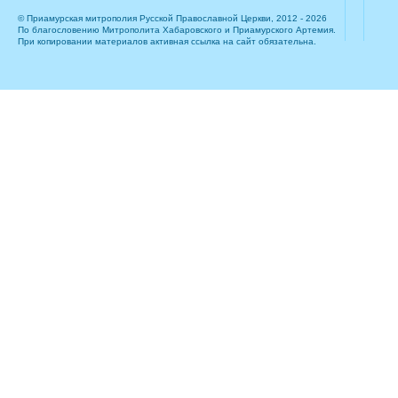
© Приамурская митрополия Русской Православной Церкви, 2012 - 2026
По благословению Митрополита Хабаровского и Приамурского Артемия.
При копировании материалов активная ссылка на сайт обязательна.