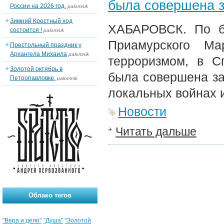
была совершена з
России на 2026 год.
palomnik
Зимний Крестный ход
ХАБАРОВСК. По бл
состоится !
palomnik
Приамурского М
Престольный праздник у
Архангела Михаила
palomnik
терроризмом, в С
Золотой октябрь в
была совершена за
Петропавловке.
palomnik
локальных войнах и
Новости
Читать дальше
Облако тегов
"Вера и дело"
"Душа"
"Золотой