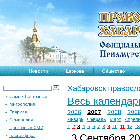
Новости
Церковь
Общество
Хабаровск правосл
Самый Восточный
Весь календар
Митрополия
2006
2007
2008
200
Епархия
Январь
Февраль
Март
Апрел
Семинария
1
2
3
4
5
6
7
8
9
10
11
12
13
Церковные СМИ
3 Сентября 200
Блогосфера