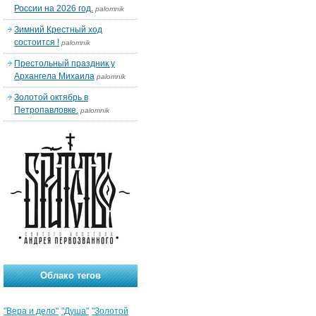
России на 2026 год.
palomnik
Зимний Крестный ход
состоится !
palomnik
Престольный праздник у
Архангела Михаила
palomnik
Золотой октябрь в
Петропавловке.
palomnik
Облако тегов
"Вера и дело"
"Душа"
"Золотой