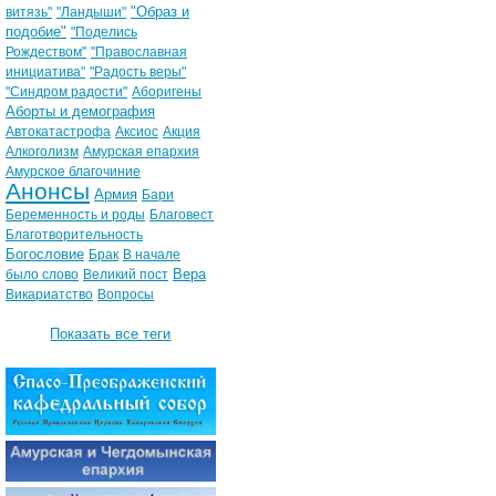
"Образ и
витязь"
"Ландыши"
подобие"
"Поделись
Рождеством"
"Православная
инициатива"
"Радость веры"
"Синдром радости"
Аборигены
Аборты и демография
Автокатастрофа
Аксиос
Акция
Алкоголизм
Амурская епархия
Амурское благочиние
Анонсы
Армия
Бари
Беременность и роды
Благовест
Благотворительность
Богословие
Брак
В начале
Вера
было слово
Великий пост
Викариатство
Вопросы
Показать все теги