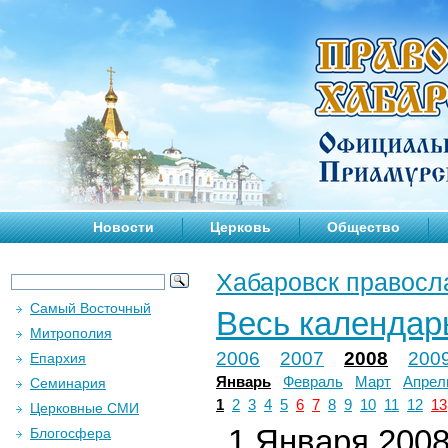
Новости
Церковь
Общество
Хабаровск правосл
Самый Восточный
Весь календар
Митрополия
2006
2007
2008
200
Епархия
Январь
Февраль
Март
Апрел
Семинария
1
2
3
4
5
6
7
8
9
10
11
12
13
Церковные СМИ
1 Января 2008 
Блогосфера