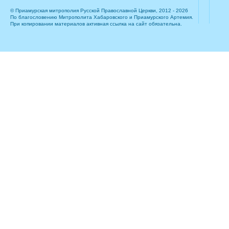
© Приамурская митрополия Русской Православной Церкви, 2012 - 2026
По благословению Митрополита Хабаровского и Приамурского Артемия.
При копировании материалов активная ссылка на сайт обязательна.