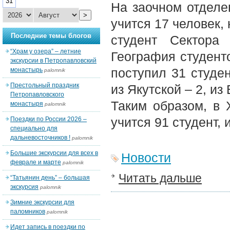
31
На заочном отделе
>
учится 17 человек, 
Последние темы блогов
студент Сектора
“Храм у озера” – летние
География студент
экскурсии в Петропавловский
поступил 31 студен
монастырь
palomnik
Престольный праздник
из Якутской – 2, из
Петропавловского
Таким образом, в 
монастыря
palomnik
учится 91 студент, 
Поездки по России 2026 –
специально для
дальневосточников !
palomnik
Большие экскурсии для всех в
Новости
феврале и марте
palomnik
Читать дальше
“Татьянин день” – большая
экскурсия
palomnik
Зимние экскурсии для
паломников
palomnik
Идет запись в поездки по