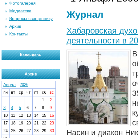
Фотогалерея
Медиатека
Журнал
Вопросы священнику
Архив
Хабаровская духо
Контакты
деятельности в 20
В
Календарь
о
т
Архив
о
Август
-
2026
3
пн
вт
ср
чт
пт
сб
вс
1
2
н
3
4
5
6
7
8
9
к
10
11
12
13
14
15
16
с
17
18
19
20
21
22
23
Насин и диакон Ни
24
25
26
27
28
29
30