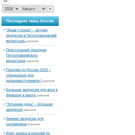
31
>
Последние темы блогов
“Храм у озера” – летние
экскурсии в Петропавловский
монастырь
palomnik
Престольный праздник
Петропавловского
монастыря
palomnik
Поездки по России 2026 –
специально для
дальневосточников !
palomnik
Большие экскурсии для всех в
феврале и марте
palomnik
“Татьянин день” – большая
экскурсия
palomnik
Зимние экскурсии для
паломников
palomnik
Идет запись в поездки по