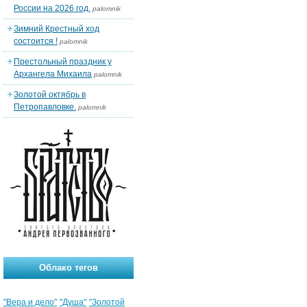
России на 2026 год.
palomnik
Зимний Крестный ход
состоится !
palomnik
Престольный праздник у
Архангела Михаила
palomnik
Золотой октябрь в
Петропавловке.
palomnik
Облако тегов
"Вера и дело"
"Душа"
"Золотой