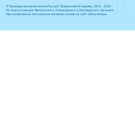
© Приамурская митрополия Русской Православной Церкви, 2012 - 2026
По благословению Митрополита Хабаровского и Приамурского Артемия.
При копировании материалов активная ссылка на сайт обязательна.