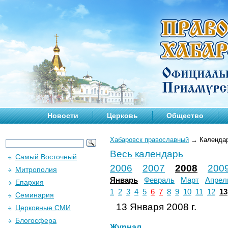
Новости
Церковь
Общество
Хабаровск православный
→
Календа
Весь календарь
Самый Восточный
2006
2007
2008
200
Митрополия
Январь
Февраль
Март
Апрел
Епархия
1
2
3
4
5
6
7
8
9
10
11
12
13
Семинария
13 Января 2008 г.
Церковные СМИ
Блогосфера
Журнал