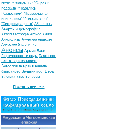
"Образ и
витязь"
"Ландыши"
подобие"
"Поделись
Рождеством"
"Православная
инициатива"
"Радость веры"
"Синдром радости"
Аборигены
Аборты и демография
Автокатастрофа
Аксиос
Акция
Алкоголизм
Амурская епархия
Амурское благочиние
Анонсы
Армия
Бари
Беременность и роды
Благовест
Благотворительность
Богословие
Брак
В начале
Вера
было слово
Великий пост
Викариатство
Вопросы
Показать все теги