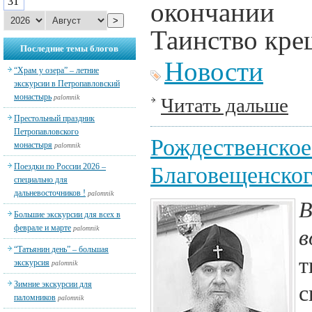
31
окончании
>
Таинство кре
Последние темы блогов
Новости
“Храм у озера” – летние
экскурсии в Петропавловский
монастырь
palomnik
Читать дальше
Престольный праздник
Петропавловского
Рождественское
монастыря
palomnik
Поездки по России 2026 –
Благовещенског
специально для
дальневосточников !
palomnik
В
Большие экскурсии для всех в
феврале и марте
palomnik
в
“Татьянин день” – большая
т
экскурсия
palomnik
Зимние экскурсии для
с
паломников
palomnik