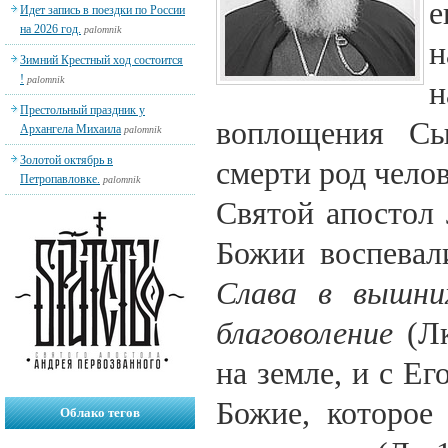
Идет запись в поездки по России
на 2026 год.
palomnik
н
Зимний Крестный ход состоится
!
palomnik
Престольный праздник у
воплощения Сы
Архангела Михаила
palomnik
Золотой октябрь в
смерти род чело
Петропавловке.
palomnik
Святой апостол 
Божии воспевал
Слава в вышних
благоволение
(Лк
на земле, и с Е
Божие, которое
Облако тегов