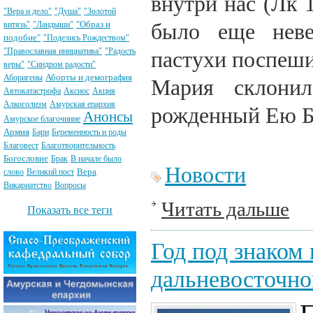
внутри нас (Лк 
"Вера и дело"
"Душа"
"Золотой
"Образ и
витязь"
"Ландыши"
было еще неве
подобие"
"Поделись Рождеством"
"Православная инициатива"
"Радость
пастухи поспеши
веры"
"Синдром радости"
Аборты и демография
Аборигены
Мария склонил
Автокатастрофа
Аксиос
Акция
Алкоголизм
Амурская епархия
рожденный Ею Б
Анонсы
Амурское благочиние
Армия
Бари
Беременность и роды
Благовест
Благотворительность
Богословие
Брак
В начале было
Новости
Вера
слово
Великий пост
Викариатство
Вопросы
Читать дальше
Показать все теги
Год под знаком
дальневосточно