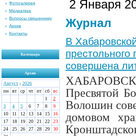
2 Января 20
Фотогалерея
Медиатека
Вопросы священнику
Журнал
Архив
Контакты
В Хабаровской
престольного 
Календарь
совершена ли
Архив
ХАБАРОВСК
Август
-
2026
Пресвятой Б
пн
вт
ср
чт
пт
сб
вс
1
2
Волошин сов
3
4
5
6
7
8
9
домовом хра
10
11
12
13
14
15
16
17
18
19
20
21
22
23
Кронштадско
24
25
26
27
28
29
30