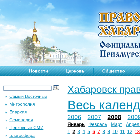
Новости
Церковь
Общество
Хабаровск пра
Самый Восточный
Весь кален
Митрополия
Епархия
2006
2007
2008
200
Семинария
Январь
Февраль
Март
Апрел
Церковные СМИ
1
2
3
4
5
6
7
8
9
10
11
12
13
Блогосфера