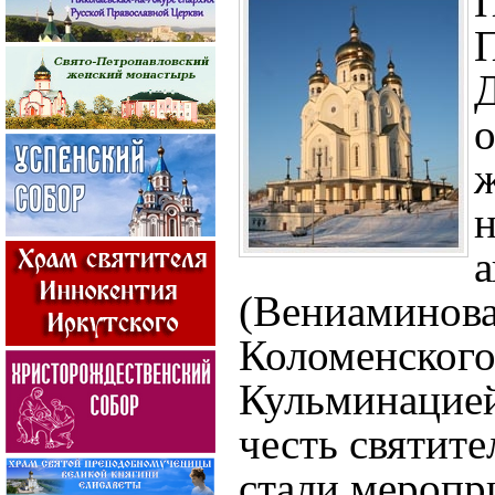
П
П
о
ж
н
а
(Ве­ниаминов
Коломенского
Кульминацией
честь святи­т
стали ме­роп­