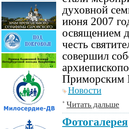
духовной се­м
июня 2007 го
освящением д
честь святит
совершил собо
архиепископо
Приморским 
Новости
Читать дальше
Фотогалерея