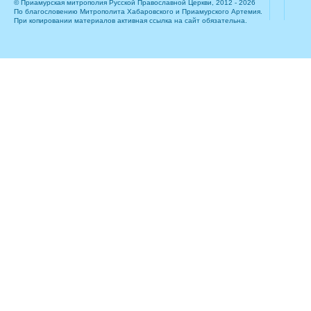
© Приамурская митрополия Русской Православной Церкви, 2012 - 2026
По благословению Митрополита Хабаровского и Приамурского Артемия.
При копировании материалов активная ссылка на сайт обязательна.